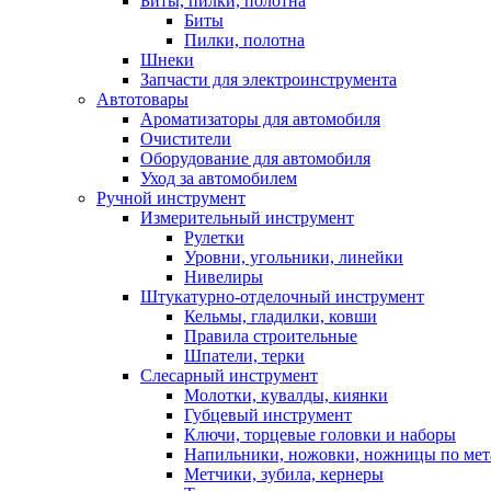
Биты, пилки, полотна
Биты
Пилки, полотна
Шнеки
Запчасти для электроинструмента
Автотовары
Ароматизаторы для автомобиля
Очистители
Оборудование для автомобиля
Уход за автомобилем
Ручной инструмент
Измерительный инструмент
Рулетки
Уровни, угольники, линейки
Нивелиры
Штукатурно-отделочный инструмент
Кельмы, гладилки, ковши
Правила строительные
Шпатели, терки
Слесарный инструмент
Молотки, кувалды, киянки
Губцевый инструмент
Ключи, торцевые головки и наборы
Напильники, ножовки, ножницы по мет
Метчики, зубила, кернеры