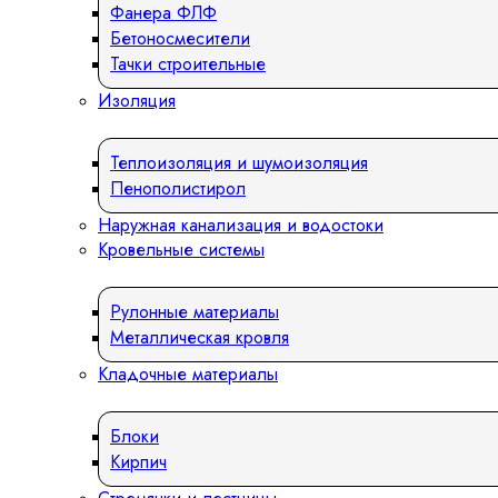
Фанера ФЛФ
Бетоносмесители
Тачки строительные
Изоляция
Теплоизоляция и шумоизоляция
Пенополистирол
Наружная канализация и водостоки
Кровельные системы
Рулонные материалы
Металлическая кровля
Кладочные материалы
Блоки
Кирпич