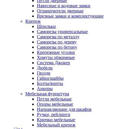
Петли дверные
Навесные и кодовые замки
Ограничители дверные
Врезные замки и комплектующие
Крепеж
Шпильки
Саморезы универсальные
Саморезы по металлу
Саморезы по дереву
Саморезы по бетону
Крепежные уголки
Хомуты обжимные
Система Джокер
Дюбели
Гвозди
Гайки/шайбы
Болты/винты
Анкеры
Мебельная фурнитура
Петли мебельные
Опоры мебельные
Направляющие для шкафов
Ручки, рейлинги
Крючки мебельные
Мебельный крепеж