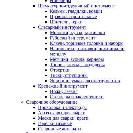
Нивелиры
Штукатурно-отделочный инструмент
Кельмы, гладилки, ковши
Правила строительные
Шпатели, терки
Слесарный инструмент
Молотки, кувалды, киянки
Губцевый инструмент
Ключи, торцевые головки и наборы
Напильники, ножовки, ножницы по
металлу
Метчики, зубила, кернеры
Топоры, ломы, гвоздодеры
Отвертки
Тиски, струбцины
Ящики и сумки для инструментов
Крепежный инструмент
Ножи, лезвия
Степлеры и заклепочники
Сварочное оборудование
Проволока и электроды
Аксессуары для сварки
Маски для сварки, краги
Горелки газовые
Сварочные аппараты