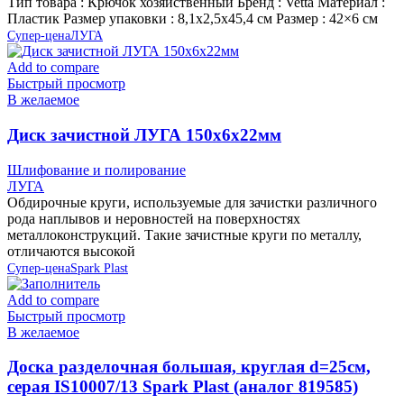
Тип товара : Крючок хозяйственный Бренд : Vetta Материал :
Пластик Размер упаковки : 8,1х2,5х45,4 см Размер : 42×6 см
Супер-цена
ЛУГА
Add to compare
Быстрый просмотр
В желаемое
Диск зачистной ЛУГА 150х6х22мм
Шлифование и полирование
ЛУГА
Обдирочные круги, используемые для зачистки различного
рода наплывов и неровностей на поверхностях
металлоконструкций. Такие зачистные круги по металлу,
отличаются высокой
Супер-цена
Spark Plast
Add to compare
Быстрый просмотр
В желаемое
Доска разделочная большая, круглая d=25см,
серая IS10007/13 Spark Plast (аналог 819585)