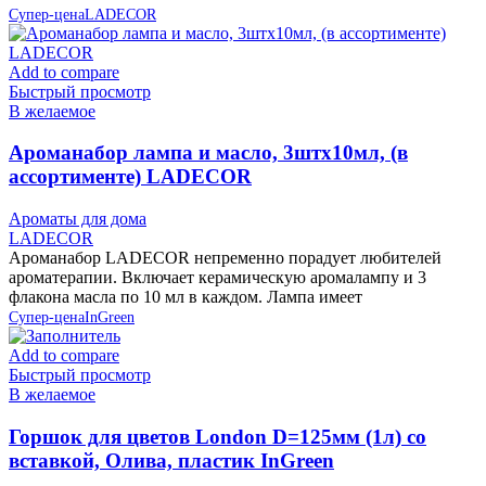
Супер-цена
LADECOR
Add to compare
Быстрый просмотр
В желаемое
Ароманабор лампа и масло, 3штx10мл, (в
ассортименте) LADECOR
Ароматы для дома
LADECOR
Ароманабор LADECOR непременно порадует любителей
ароматерапии. Включает керамическую аромалампу и 3
флакона масла по 10 мл в каждом. Лампа имеет
Супер-цена
InGreen
Add to compare
Быстрый просмотр
В желаемое
Горшок для цветов London D=125мм (1л) со
вставкой, Олива, пластик InGreen