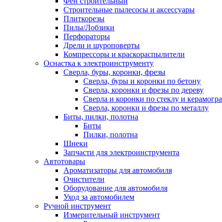
Фен строительный
Строительные пылесосы и аксессуары
Плиткорезы
Пилы/Лобзики
Перфораторы
Дрели и шуроповерты
Компрессоры и краскораспылители
Оснастка к электроинструменту
Сверла, буры, коронки, фрезы
Сверла, буры и коронки по бетону
Сверла, коронки и фрезы по дереву
Сверла и коронки по стеклу и керамогр
Сверла, коронки и фрезы по металлу
Биты, пилки, полотна
Биты
Пилки, полотна
Шнеки
Запчасти для электроинструмента
Автотовары
Ароматизаторы для автомобиля
Очистители
Оборудование для автомобиля
Уход за автомобилем
Ручной инструмент
Измерительный инструмент