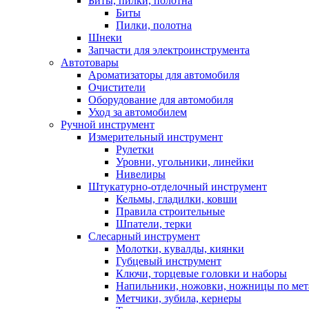
Биты, пилки, полотна
Биты
Пилки, полотна
Шнеки
Запчасти для электроинструмента
Автотовары
Ароматизаторы для автомобиля
Очистители
Оборудование для автомобиля
Уход за автомобилем
Ручной инструмент
Измерительный инструмент
Рулетки
Уровни, угольники, линейки
Нивелиры
Штукатурно-отделочный инструмент
Кельмы, гладилки, ковши
Правила строительные
Шпатели, терки
Слесарный инструмент
Молотки, кувалды, киянки
Губцевый инструмент
Ключи, торцевые головки и наборы
Напильники, ножовки, ножницы по мет
Метчики, зубила, кернеры