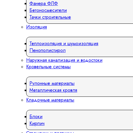
Фанера ФЛФ
Бетоносмесители
Тачки строительные
Изоляция
Теплоизоляция и шумоизоляция
Пенополистирол
Наружная канализация и водостоки
Кровельные системы
Рулонные материалы
Металлическая кровля
Кладочные материалы
Блоки
Кирпич