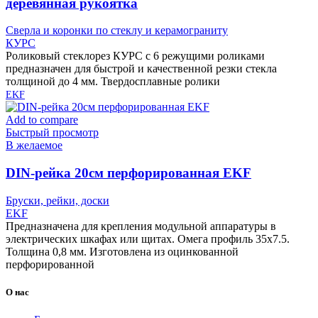
деревянная рукоятка
Сверла и коронки по стеклу и керамограниту
КУРС
Роликовый стеклорез КУРС с 6 режущими роликами
предназначен для быстрой и качественной резки стекла
толщиной до 4 мм. Твердосплавные ролики
EKF
Add to compare
Быстрый просмотр
В желаемое
DIN-рейка 20см перфорированная EKF
Бруски, рейки, доски
EKF
Предназначена для крепления модульной аппаратуры в
электрических шкафах или щитах. Омега профиль 35х7.5.
Толщина 0,8 мм. Изготовлена из оцинкованной
перфорированной
О нас