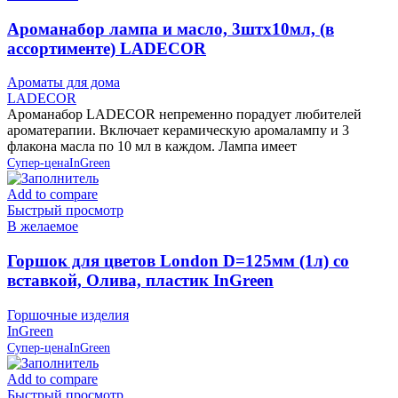
Ароманабор лампа и масло, 3штx10мл, (в
ассортименте) LADECOR
Ароматы для дома
LADECOR
Ароманабор LADECOR непременно порадует любителей
ароматерапии. Включает керамическую аромалампу и 3
флакона масла по 10 мл в каждом. Лампа имеет
Супер-цена
InGreen
Add to compare
Быстрый просмотр
В желаемое
Горшок для цветов London D=125мм (1л) со
вставкой, Олива, пластик InGreen
Горшочные изделия
InGreen
Супер-цена
InGreen
Add to compare
Быстрый просмотр