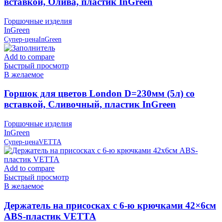
вставкой, Олива, пластик InGreen
Горшочные изделия
InGreen
Супер-цена
InGreen
Add to compare
Быстрый просмотр
В желаемое
Горшок для цветов London D=230мм (5л) со
вставкой, Сливочный, пластик InGreen
Горшочные изделия
InGreen
Супер-цена
VETTA
Add to compare
Быстрый просмотр
В желаемое
Держатель на присосках с 6-ю крючками 42×6см
ABS-пластик VETTA