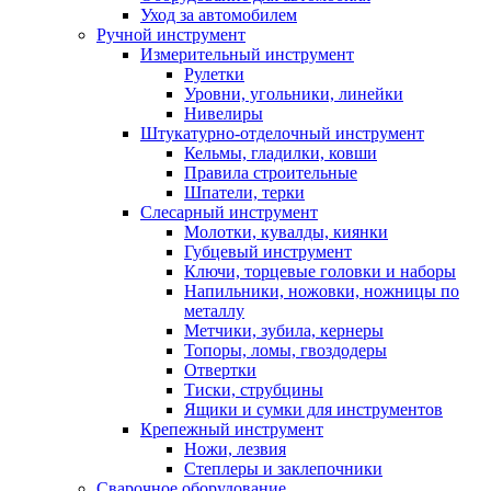
Уход за автомобилем
Ручной инструмент
Измерительный инструмент
Рулетки
Уровни, угольники, линейки
Нивелиры
Штукатурно-отделочный инструмент
Кельмы, гладилки, ковши
Правила строительные
Шпатели, терки
Слесарный инструмент
Молотки, кувалды, киянки
Губцевый инструмент
Ключи, торцевые головки и наборы
Напильники, ножовки, ножницы по
металлу
Метчики, зубила, кернеры
Топоры, ломы, гвоздодеры
Отвертки
Тиски, струбцины
Ящики и сумки для инструментов
Крепежный инструмент
Ножи, лезвия
Степлеры и заклепочники
Сварочное оборудование