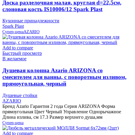
Доска разделочная малая, круглая d=22,5см,
слоновая кость IS10006/12 Spark Plast
Кухонные принадлежности
Spark Plast
Супер-цена
AZARIO
Add to compare
Быстрый просмотр
В желаемое
Душевая колонна Azario ARIZONA со
смесителем для ванны, с поворотным изливом,
прямоугольная, черный
Душевые стойки
AZARIO
Бренд Azario Гарантия 2 года Серия ARIZONA Форма
прямоугольная Цвет Черный Управление Однорычажное
Длина излива, см 17.3 Размер верхнего душа,мм
Супер-цена
Add to compare