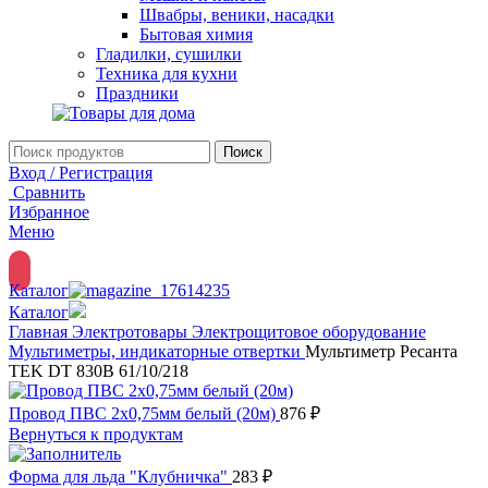
Швабры, веники, насадки
Бытовая химия
Гладилки, сушилки
Техника для кухни
Праздники
Поиск
Вход / Регистрация
Сравнить
Избранное
Меню
Каталог
Каталог
Главная
Электротовары
Электрощитовое оборудование
Мультиметры, индикаторные отвертки
Мультиметр Ресанта
TEK DT 830B 61/10/218
Провод ПВС 2х0,75мм белый (20м)
876
₽
Вернуться к продуктам
Форма для льда "Клубничка"
283
₽