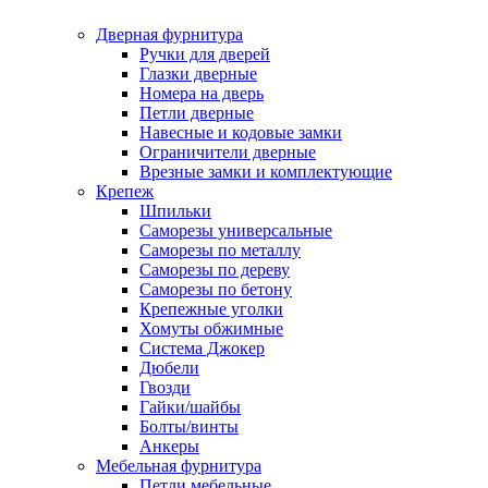
Дверная фурнитура
Ручки для дверей
Глазки дверные
Номера на дверь
Петли дверные
Навесные и кодовые замки
Ограничители дверные
Врезные замки и комплектующие
Крепеж
Шпильки
Саморезы универсальные
Саморезы по металлу
Саморезы по дереву
Саморезы по бетону
Крепежные уголки
Хомуты обжимные
Система Джокер
Дюбели
Гвозди
Гайки/шайбы
Болты/винты
Анкеры
Мебельная фурнитура
Петли мебельные