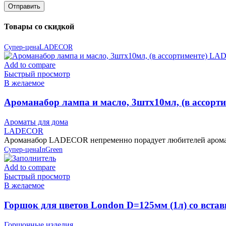
Товары со скидкой
Супер-цена
LADECOR
Add to compare
Быстрый просмотр
В желаемое
Ароманабор лампа и масло, 3штx10мл, (в ассор
Ароматы для дома
LADECOR
Ароманабор LADECOR непременно порадует любителей аромате
Супер-цена
InGreen
Add to compare
Быстрый просмотр
В желаемое
Горшок для цветов London D=125мм (1л) со встав
Горшочные изделия