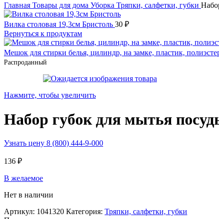
Главная
Товары для дома
Уборка
Тряпки, салфетки, губки
Набор
Вилка столовая 19,3см Бристоль
30
₽
Вернуться к продуктам
Мешок для стирки белья, цилиндр, на замке, пластик, полиэст
Распроданный
Нажмите, чтобы увеличить
Набор губок для мытья посуды 
Узнать цену 8 (800) 444-9-000
136
₽
В желаемое
Нет в наличии
Артикул:
1041320
Категория:
Тряпки, салфетки, губки