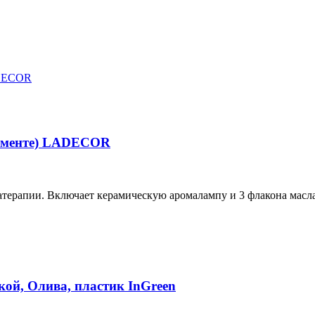
тименте) LADECOR
рапии. Включает керамическую аромалампу и 3 флакона масла 
кой, Олива, пластик InGreen