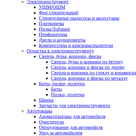
Электроинструмент
УШМ/ОШМ
Фен строительный
Строительные пылесосы и аксессуары
Плиткорезы
Пилы/Лобзики
Перфораторы
Дрели и шуроповерты
Компрессоры и краскораспылители
Оснастка к электроинструменту
Сверла, буры, коронки, фрезы
Сверла, буры и коронки по бетону
Сверла, коронки и фрезы по дереву
Сверла и коронки по стеклу и керамогр
Сверла, коронки и фрезы по металлу
Биты, пилки, полотна
Биты
Пилки, полотна
Шнеки
Запчасти для электроинструмента
Автотовары
Ароматизаторы для автомобиля
Очистители
Оборудование для автомобиля
Уход за автомобилем