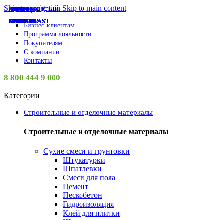
Skip to navigation
Skip to main content
РАСПРОДАННЫЙ
СУПЕР-ЦЕНА
СУПЕР-ЦЕНА
СУПЕР-ЦЕНА
СУПЕР-ЦЕНА
СУПЕР-ЦЕНА
СУПЕР-ЦЕНА
СУПЕР-ЦЕНА
СУПЕР-ЦЕНА
СУПЕР-ЦЕНА
СУПЕР-ЦЕНА
СУПЕР-ЦЕНА
СУПЕР-ЦЕНА
НАКРЕПКО
PROCONNECT
АНИ ПЛАСТ
ISVET
ISVET
ISVET
ISVET
ISVET
ISVET
ISVET
КУРС
EKF
МАСТЕР
LADECOR
INGREEN
INGREEN
INGREEN
INGREEN
SPARK PLAST
SPARK PLAST
SPARK PLAST
AZARIO
VETTA
ЛУГА
Бизнес-клиентам
Программа лояльности
Покупателям
О компании
Контакты
8 800 444 9 000
Категории
Строительные и отделочные материалы
Строительные и отделочные материалы
Сухие смеси и грунтовки
Штукатурки
Шпатлевки
Смеси для пола
Цемент
Пескобетон
Гидроизоляция
Клей для плитки