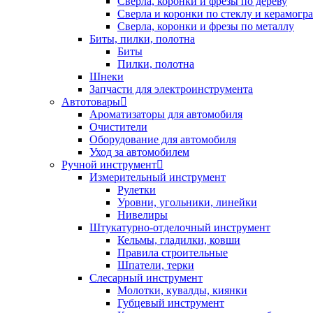
Сверла, коронки и фрезы по дереву
Сверла и коронки по стеклу и керамогр
Сверла, коронки и фрезы по металлу
Биты, пилки, полотна
Биты
Пилки, полотна
Шнеки
Запчасти для электроинструмента
Автотовары
Ароматизаторы для автомобиля
Очистители
Оборудование для автомобиля
Уход за автомобилем
Ручной инструмент
Измерительный инструмент
Рулетки
Уровни, угольники, линейки
Нивелиры
Штукатурно-отделочный инструмент
Кельмы, гладилки, ковши
Правила строительные
Шпатели, терки
Слесарный инструмент
Молотки, кувалды, киянки
Губцевый инструмент