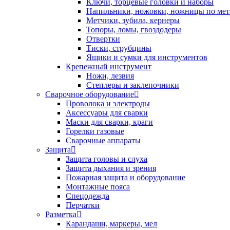
Ключи, торцевые головки и наборы
Напильники, ножовки, ножницы по мет
Метчики, зубила, кернеры
Топоры, ломы, гвоздодеры
Отвертки
Тиски, струбцины
Ящики и сумки для инструментов
Крепежный инструмент
Ножи, лезвия
Степлеры и заклепочники
Сварочное оборудование
Проволока и электроды
Аксессуары для сварки
Маски для сварки, краги
Горелки газовые
Сварочные аппараты
Защита
Защита головы и слуха
Защита дыхания и зрения
Пожарная защита и оборудование
Монтажные пояса
Спецодежда
Перчатки
Разметка
Карандаши, маркеры, мел