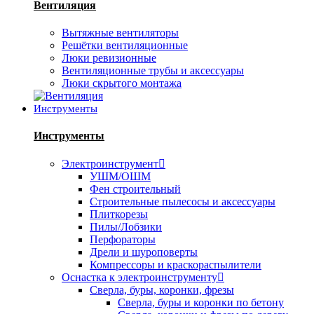
Вентиляция
Вытяжные вентиляторы
Решётки вентиляционные
Люки ревизионные
Вентиляционные трубы и аксессуары
Люки скрытого монтажа
Инструменты
Инструменты
Электроинструмент
УШМ/ОШМ
Фен строительный
Строительные пылесосы и аксессуары
Плиткорезы
Пилы/Лобзики
Перфораторы
Дрели и шуроповерты
Компрессоры и краскораспылители
Оснастка к электроинструменту
Сверла, буры, коронки, фрезы
Сверла, буры и коронки по бетону