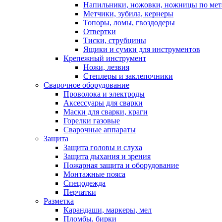
Напильники, ножовки, ножницы по мет
Метчики, зубила, кернеры
Топоры, ломы, гвоздодеры
Отвертки
Тиски, струбцины
Ящики и сумки для инструментов
Крепежный инструмент
Ножи, лезвия
Степлеры и заклепочники
Сварочное оборудование
Проволока и электроды
Аксессуары для сварки
Маски для сварки, краги
Горелки газовые
Сварочные аппараты
Защита
Защита головы и слуха
Защита дыхания и зрения
Пожарная защита и оборудование
Монтажные пояса
Спецодежда
Перчатки
Разметка
Карандаши, маркеры, мел
Пломбы, бирки