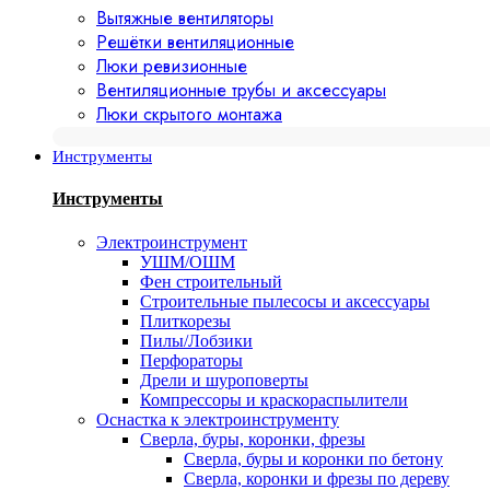
Вытяжные вентиляторы
Решётки вентиляционные
Люки ревизионные
Вентиляционные трубы и аксессуары
Люки скрытого монтажа
Инструменты
Инструменты
Электроинструмент
УШМ/ОШМ
Фен строительный
Строительные пылесосы и аксессуары
Плиткорезы
Пилы/Лобзики
Перфораторы
Дрели и шуроповерты
Компрессоры и краскораспылители
Оснастка к электроинструменту
Сверла, буры, коронки, фрезы
Сверла, буры и коронки по бетону
Сверла, коронки и фрезы по дереву