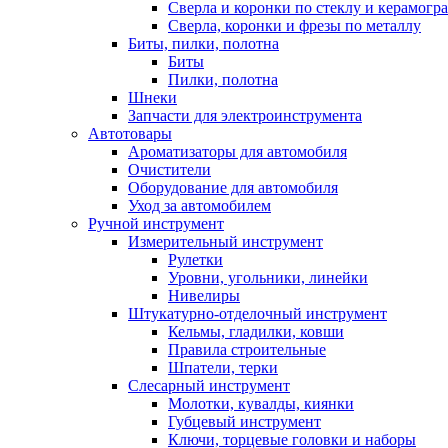
Сверла и коронки по стеклу и керамогр
Сверла, коронки и фрезы по металлу
Биты, пилки, полотна
Биты
Пилки, полотна
Шнеки
Запчасти для электроинструмента
Автотовары
Ароматизаторы для автомобиля
Очистители
Оборудование для автомобиля
Уход за автомобилем
Ручной инструмент
Измерительный инструмент
Рулетки
Уровни, угольники, линейки
Нивелиры
Штукатурно-отделочный инструмент
Кельмы, гладилки, ковши
Правила строительные
Шпатели, терки
Слесарный инструмент
Молотки, кувалды, киянки
Губцевый инструмент
Ключи, торцевые головки и наборы