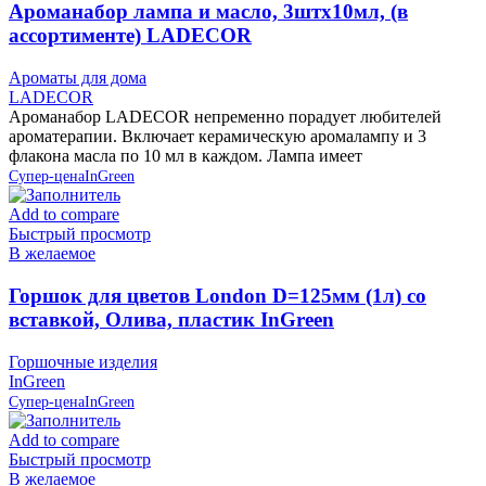
Ароманабор лампа и масло, 3штx10мл, (в
ассортименте) LADECOR
Ароматы для дома
LADECOR
Ароманабор LADECOR непременно порадует любителей
ароматерапии. Включает керамическую аромалампу и 3
флакона масла по 10 мл в каждом. Лампа имеет
Супер-цена
InGreen
Add to compare
Быстрый просмотр
В желаемое
Горшок для цветов London D=125мм (1л) со
вставкой, Олива, пластик InGreen
Горшочные изделия
InGreen
Супер-цена
InGreen
Add to compare
Быстрый просмотр
В желаемое