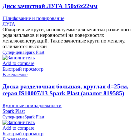
Диск зачистной ЛУГА 150х6х22мм
Шлифование и полирование
ЛУГА
Обдирочные круги, используемые для зачистки различного
рода наплывов и неровностей на поверхностях
металлоконструкций. Такие зачистные круги по металлу,
отличаются высокой
Супер-цена
Spark Plast
Add to compare
Быстрый просмотр
В желаемое
Доска разделочная большая, круглая d=25см,
серая IS10007/13 Spark Plast (аналог 819585)
Кухонные принадлежности
Spark Plast
Супер-цена
Spark Plast
Add to compare
Быстрый просмотр
В желаемое