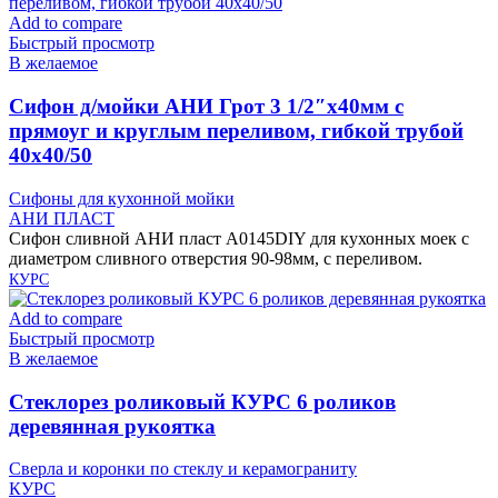
Add to compare
Быстрый просмотр
В желаемое
Cифон д/мойки АНИ Грот 3 1/2″х40мм с
прямоуг и круглым переливом, гибкой трубой
40х40/50
Сифоны для кухонной мойки
АНИ ПЛАСТ
Сифон сливной АНИ пласт A0145DIY для кухонных моек с
диаметром сливного отверстия 90-98мм, с переливом.
КУРС
Add to compare
Быстрый просмотр
В желаемое
Cтеклорез роликовый КУРС 6 роликов
деревянная рукоятка
Сверла и коронки по стеклу и керамограниту
КУРС