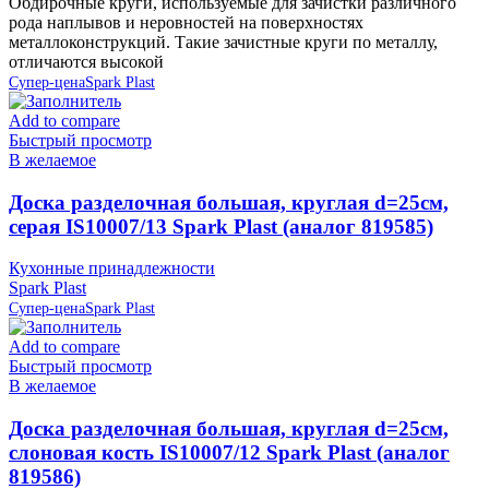
Обдирочные круги, используемые для зачистки различного
рода наплывов и неровностей на поверхностях
металлоконструкций. Такие зачистные круги по металлу,
отличаются высокой
Супер-цена
Spark Plast
Add to compare
Быстрый просмотр
В желаемое
Доска разделочная большая, круглая d=25см,
серая IS10007/13 Spark Plast (аналог 819585)
Кухонные принадлежности
Spark Plast
Супер-цена
Spark Plast
Add to compare
Быстрый просмотр
В желаемое
Доска разделочная большая, круглая d=25см,
слоновая кость IS10007/12 Spark Plast (аналог
819586)