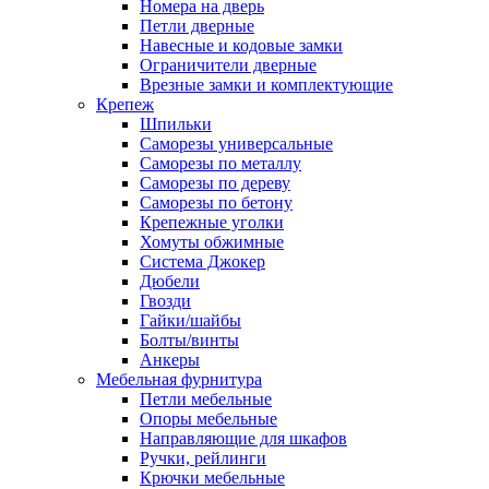
Номера на дверь
Петли дверные
Навесные и кодовые замки
Ограничители дверные
Врезные замки и комплектующие
Крепеж
Шпильки
Саморезы универсальные
Саморезы по металлу
Саморезы по дереву
Саморезы по бетону
Крепежные уголки
Хомуты обжимные
Система Джокер
Дюбели
Гвозди
Гайки/шайбы
Болты/винты
Анкеры
Мебельная фурнитура
Петли мебельные
Опоры мебельные
Направляющие для шкафов
Ручки, рейлинги
Крючки мебельные