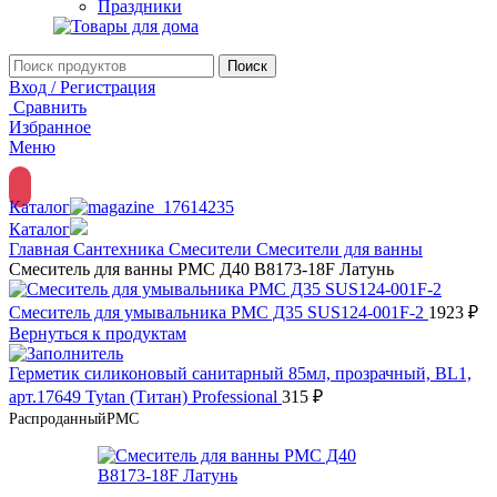
Праздники
Поиск
Вход / Регистрация
Сравнить
Избранное
Меню
Каталог
Каталог
Главная
Сантехника
Смесители
Смесители для ванны
Смеситель для ванны РМС Д40 B8173-18F Латунь
Смеситель для умывальника РМС Д35 SUS124-001F-2
1923
₽
Вернуться к продуктам
Герметик силиконовый санитарный 85мл, прозрачный, BL1,
арт.17649 Tytan (Титан) Professional
315
₽
Распроданный
РМС