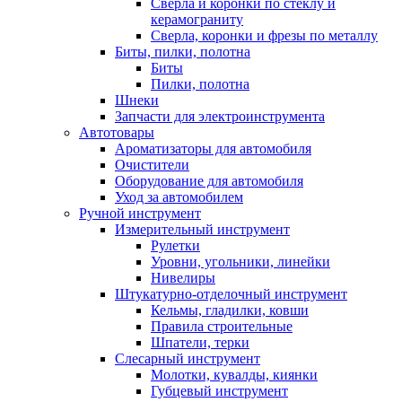
Сверла и коронки по стеклу и
керамограниту
Сверла, коронки и фрезы по металлу
Биты, пилки, полотна
Биты
Пилки, полотна
Шнеки
Запчасти для электроинструмента
Автотовары
Ароматизаторы для автомобиля
Очистители
Оборудование для автомобиля
Уход за автомобилем
Ручной инструмент
Измерительный инструмент
Рулетки
Уровни, угольники, линейки
Нивелиры
Штукатурно-отделочный инструмент
Кельмы, гладилки, ковши
Правила строительные
Шпатели, терки
Слесарный инструмент
Молотки, кувалды, киянки
Губцевый инструмент