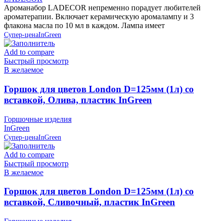
Ароманабор LADECOR непременно порадует любителей
ароматерапии. Включает керамическую аромалампу и 3
флакона масла по 10 мл в каждом. Лампа имеет
Супер-цена
InGreen
Add to compare
Быстрый просмотр
В желаемое
Горшок для цветов London D=125мм (1л) со
вставкой, Олива, пластик InGreen
Горшочные изделия
InGreen
Супер-цена
InGreen
Add to compare
Быстрый просмотр
В желаемое
Горшок для цветов London D=125мм (1л) со
вставкой, Сливочный, пластик InGreen