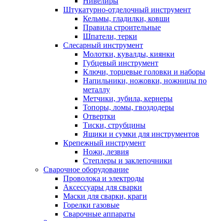
Нивелиры
Штукатурно-отделочный инструмент
Кельмы, гладилки, ковши
Правила строительные
Шпатели, терки
Слесарный инструмент
Молотки, кувалды, киянки
Губцевый инструмент
Ключи, торцевые головки и наборы
Напильники, ножовки, ножницы по
металлу
Метчики, зубила, кернеры
Топоры, ломы, гвоздодеры
Отвертки
Тиски, струбцины
Ящики и сумки для инструментов
Крепежный инструмент
Ножи, лезвия
Степлеры и заклепочники
Сварочное оборудование
Проволока и электроды
Аксессуары для сварки
Маски для сварки, краги
Горелки газовые
Сварочные аппараты