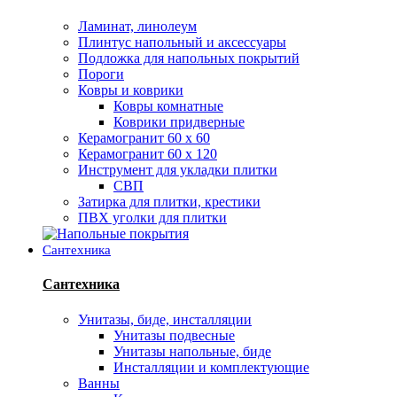
Ламинат, линолеум
Плинтус напольный и аксессуары
Подложка для напольных покрытий
Пороги
Ковры и коврики
Ковры комнатные
Коврики придверные
Керамогранит 60 х 60
Керамогранит 60 х 120
Инструмент для укладки плитки
СВП
Затирка для плитки, крестики
ПВХ уголки для плитки
Сантехника
Сантехника
Унитазы, биде, инсталляции
Унитазы подвесные
Унитазы напольные, биде
Инсталляции и комплектующие
Ванны