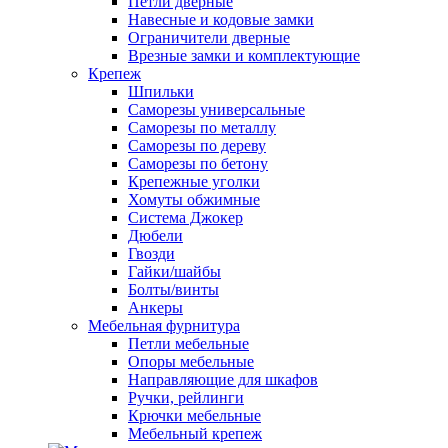
Петли дверные
Навесные и кодовые замки
Ограничители дверные
Врезные замки и комплектующие
Крепеж
Шпильки
Саморезы универсальные
Саморезы по металлу
Саморезы по дереву
Саморезы по бетону
Крепежные уголки
Хомуты обжимные
Система Джокер
Дюбели
Гвозди
Гайки/шайбы
Болты/винты
Анкеры
Мебельная фурнитура
Петли мебельные
Опоры мебельные
Направляющие для шкафов
Ручки, рейлинги
Крючки мебельные
Мебельный крепеж