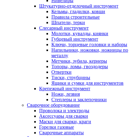
Нивелиры
Штукатурно-отделочный инструмент
Кельмы, гладилки, ковши
Правила строительные
Шпатели, терки
Слесарный инструмент
Молотки, кувалды, киянки
Губцевый инструмент
Ключи, торцевые головки и наборы
Напильники, ножовки, ножницы по
металлу
Метчики, зубила, кернеры
Топоры, ломы, гвоздодеры
Отвертки
Тиски, струбцины
Ящики и сумки для инструментов
Крепежный инструмент
Ножи, лезвия
Степлеры и заклепочники
Сварочное оборудование
Проволока и электроды
Аксессуары для сварки
Маски для сварки, краги
Горелки газовые
Сварочные аппараты