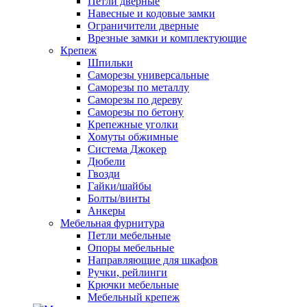
Петли дверные
Навесные и кодовые замки
Ограничители дверные
Врезные замки и комплектующие
Крепеж
Шпильки
Саморезы универсальные
Саморезы по металлу
Саморезы по дереву
Саморезы по бетону
Крепежные уголки
Хомуты обжимные
Система Джокер
Дюбели
Гвозди
Гайки/шайбы
Болты/винты
Анкеры
Мебельная фурнитура
Петли мебельные
Опоры мебельные
Направляющие для шкафов
Ручки, рейлинги
Крючки мебельные
Мебельный крепеж