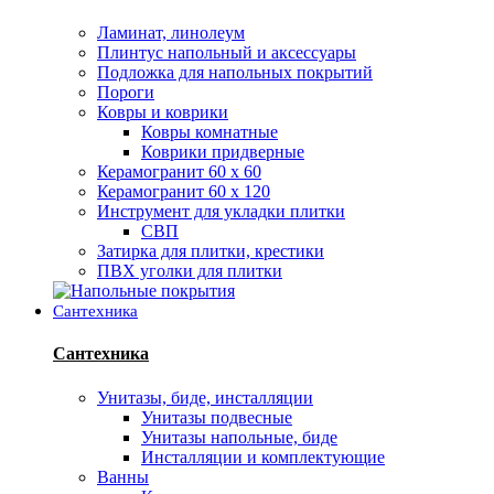
Ламинат, линолеум
Плинтус напольный и аксессуары
Подложка для напольных покрытий
Пороги
Ковры и коврики
Ковры комнатные
Коврики придверные
Керамогранит 60 х 60
Керамогранит 60 х 120
Инструмент для укладки плитки
СВП
Затирка для плитки, крестики
ПВХ уголки для плитки
Сантехника
Сантехника
Унитазы, биде, инсталляции
Унитазы подвесные
Унитазы напольные, биде
Инсталляции и комплектующие
Ванны