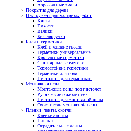
Аэрозольные эмали
Покрытия для дерева
Инструмент для малярных работ
Кисти
Емкости
Валики
Бюгеля/ручки
Клеи и герметики
Клей и жидкие гвозди
Герметики универсальные
Кровельные герметики
Санитарные герметики
Термостойкие герметики
Герметики для пола
Пистолеты для герметиков
Монтажная пена
Монтажные пены под пистолет
Ручные монтажные пены
Пистолеты для монтажной пены
Очистители монтажной пены
Пленки, ленты, скотчи
Клейкие ленты
Пленки
Оградительные ленты