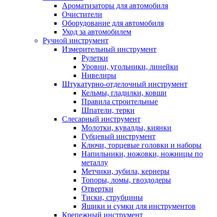
Ароматизаторы для автомобиля
Очистители
Оборудование для автомобиля
Уход за автомобилем
Ручной инструмент
Измерительный инструмент
Рулетки
Уровни, угольники, линейки
Нивелиры
Штукатурно-отделочный инструмент
Кельмы, гладилки, ковши
Правила строительные
Шпатели, терки
Слесарный инструмент
Молотки, кувалды, киянки
Губцевый инструмент
Ключи, торцевые головки и наборы
Напильники, ножовки, ножницы по
металлу
Метчики, зубила, кернеры
Топоры, ломы, гвоздодеры
Отвертки
Тиски, струбцины
Ящики и сумки для инструментов
Крепежный инструмент