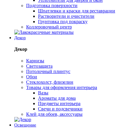
Уплотнители для дверей и окон
Подготовка поверхности
Шпатлевки и краски для реставрации
Растворители и очистители
Грунтовка под покраску
Коллеровочный центр
Декор
Декор
Карнизы
Светозащита
Потолочный плинтус
Обои
Стеклохолст, флизелин
Товары для оформления интерьера
Вазы
Ароматы для дома
Предметы интерьера
Свечи и подсвечники
Клей для обоев, аксессуары
Освещение