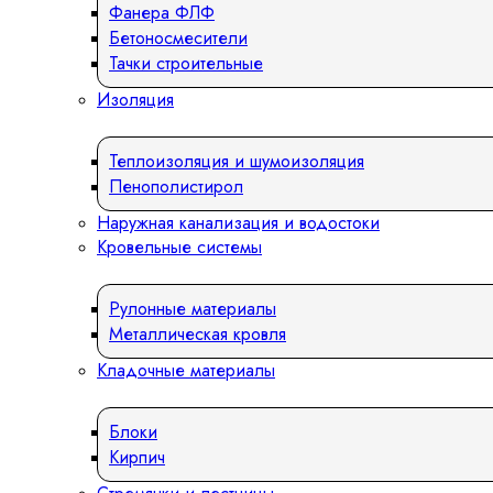
Фанера ФЛФ
Бетоносмесители
Тачки строительные
Изоляция
Теплоизоляция и шумоизоляция
Пенополистирол
Наружная канализация и водостоки
Кровельные системы
Рулонные материалы
Металлическая кровля
Кладочные материалы
Блоки
Кирпич