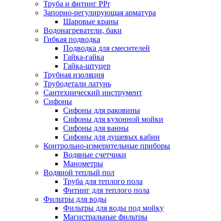
Труба и фитинг PPr
Запорно-регулирующая арматура
Шаровые краны
Водонагреватели, баки
Гибкая подводка
Подводка для смесителей
Гайка-гайка
Гайка-штуцер
Трубная изоляция
Трубодетали латунь
Сантехнический инструмент
Сифоны
Сифоны для раковины
Сифоны для кухонной мойки
Сифоны для ванны
Сифоны для душевых кабин
Контрольно-измерительные приборы
Водяные счетчики
Манометры
Водяной теплый пол
Труба для теплого пола
Фитинг для теплого пола
Фильтры для воды
Фильтры для воды под мойку
Магистральные фильтры