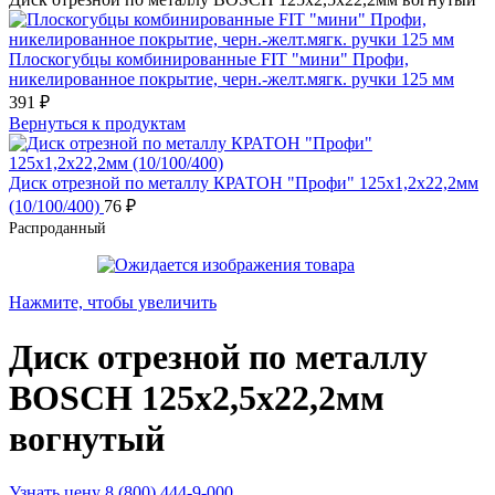
Плоскогубцы комбинированные FIT "мини" Профи,
никелированное покрытие, черн.-желт.мягк. ручки 125 мм
391
₽
Вернуться к продуктам
Диск отрезной по металлу КРАТОН "Профи" 125х1,2х22,2мм
(10/100/400)
76
₽
Распроданный
Нажмите, чтобы увеличить
Диск отрезной по металлу
BOSCH 125х2,5х22,2мм
вогнутый
Узнать цену 8 (800) 444-9-000