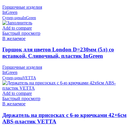
Горшочные изделия
InGreen
Супер-цена
InGreen
Add to compare
Быстрый просмотр
В желаемое
Горшок для цветов London D=230мм (5л) со
вставкой, Сливочный, пластик InGreen
Горшочные изделия
InGreen
Супер-цена
VETTA
Add to compare
Быстрый просмотр
В желаемое
Держатель на присосках с 6-ю крючками 42×6см
ABS-пластик VETTA