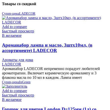
Товары со скидкой
Супер-цена
LADECOR
Add to compare
Быстрый просмотр
В желаемое
Ароманабор лампа и масло, 3штx10мл, (в
ассортименте) LADECOR
Ароматы для дома
LADECOR
Ароманабор LADECOR непременно порадует любителей
ароматерапии. Включает керамическую аромалампу и 3
флакона масла по 10 мл в каждом. Лампа имеет
Супер-цена
InGreen
Add to compare
Быстрый просмотр
В желаемое
Горшок для цветов London D=125мм (1л) со