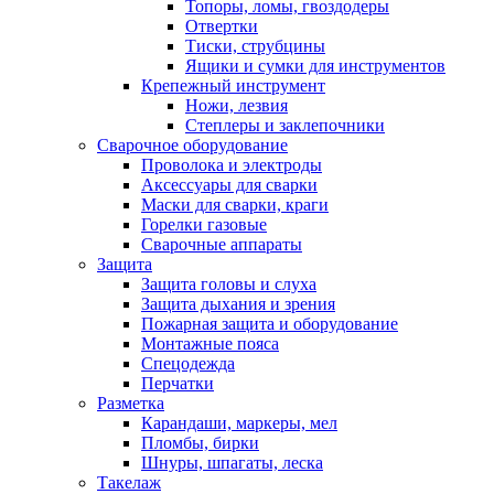
Топоры, ломы, гвоздодеры
Отвертки
Тиски, струбцины
Ящики и сумки для инструментов
Крепежный инструмент
Ножи, лезвия
Степлеры и заклепочники
Сварочное оборудование
Проволока и электроды
Аксессуары для сварки
Маски для сварки, краги
Горелки газовые
Сварочные аппараты
Защита
Защита головы и слуха
Защита дыхания и зрения
Пожарная защита и оборудование
Монтажные пояса
Спецодежда
Перчатки
Разметка
Карандаши, маркеры, мел
Пломбы, бирки
Шнуры, шпагаты, леска
Такелаж