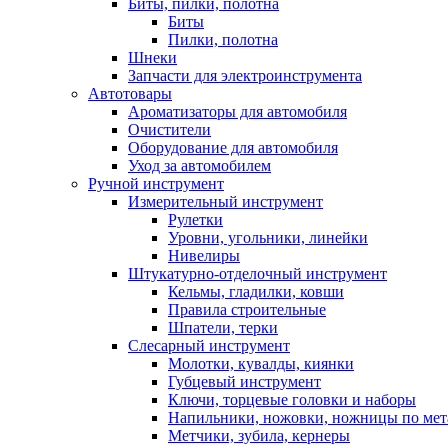
Биты, пилки, полотна
Биты
Пилки, полотна
Шнеки
Запчасти для электроинструмента
Автотовары
Ароматизаторы для автомобиля
Очистители
Оборудование для автомобиля
Уход за автомобилем
Ручной инструмент
Измерительный инструмент
Рулетки
Уровни, угольники, линейки
Нивелиры
Штукатурно-отделочный инструмент
Кельмы, гладилки, ковши
Правила строительные
Шпатели, терки
Слесарный инструмент
Молотки, кувалды, киянки
Губцевый инструмент
Ключи, торцевые головки и наборы
Напильники, ножовки, ножницы по мет
Метчики, зубила, кернеры