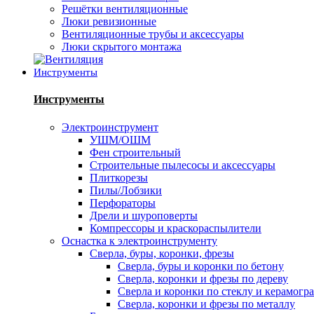
Решётки вентиляционные
Люки ревизионные
Вентиляционные трубы и аксессуары
Люки скрытого монтажа
Инструменты
Инструменты
Электроинструмент
УШМ/ОШМ
Фен строительный
Строительные пылесосы и аксессуары
Плиткорезы
Пилы/Лобзики
Перфораторы
Дрели и шуроповерты
Компрессоры и краскораспылители
Оснастка к электроинструменту
Сверла, буры, коронки, фрезы
Сверла, буры и коронки по бетону
Сверла, коронки и фрезы по дереву
Сверла и коронки по стеклу и керамогр
Сверла, коронки и фрезы по металлу