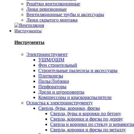
Решётки вентиляционные
Люки ревизионные
Вентиляционные трубы и аксессуары
Люки скрытого монтажа
Инструменты
Инструменты
Электроинструмент
УШМ/ОШМ
Фен строительный
Строительные пылесосы и аксессуары
Плиткорезы
Пилы/Лобзики
Перфораторы
Дрели и шуроповерты
Компрессоры и краскораспылители
Оснастка к электроинструменту
Сверла, буры, коронки, фрезы
Сверла, буры и коронки по бетону
Сверла, коронки и фрезы по дереву
Сверла и коронки по стеклу и керамогр
Сверла, коронки и фрезы по металлу