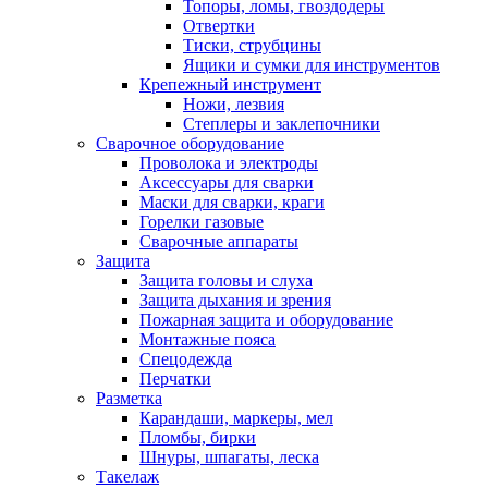
Топоры, ломы, гвоздодеры
Отвертки
Тиски, струбцины
Ящики и сумки для инструментов
Крепежный инструмент
Ножи, лезвия
Степлеры и заклепочники
Сварочное оборудование
Проволока и электроды
Аксессуары для сварки
Маски для сварки, краги
Горелки газовые
Сварочные аппараты
Защита
Защита головы и слуха
Защита дыхания и зрения
Пожарная защита и оборудование
Монтажные пояса
Спецодежда
Перчатки
Разметка
Карандаши, маркеры, мел
Пломбы, бирки
Шнуры, шпагаты, леска
Такелаж