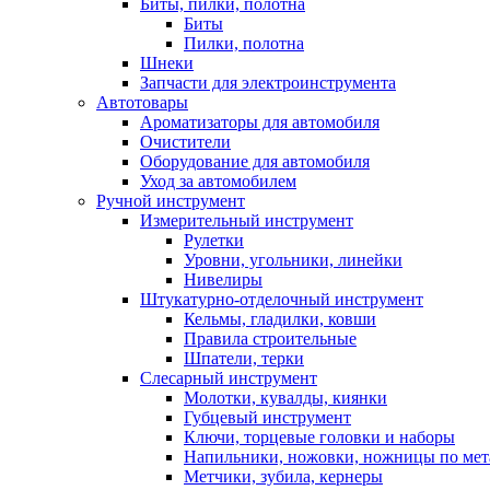
Биты, пилки, полотна
Биты
Пилки, полотна
Шнеки
Запчасти для электроинструмента
Автотовары
Ароматизаторы для автомобиля
Очистители
Оборудование для автомобиля
Уход за автомобилем
Ручной инструмент
Измерительный инструмент
Рулетки
Уровни, угольники, линейки
Нивелиры
Штукатурно-отделочный инструмент
Кельмы, гладилки, ковши
Правила строительные
Шпатели, терки
Слесарный инструмент
Молотки, кувалды, киянки
Губцевый инструмент
Ключи, торцевые головки и наборы
Напильники, ножовки, ножницы по мет
Метчики, зубила, кернеры