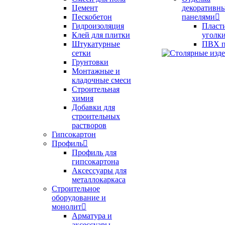
Цемент
декоративн
Пескобетон
панелями
Гидроизоляция
Пласт
Клей для плитки
уголк
Штукатурные
ПВХ п
сетки
Грунтовки
Монтажные и
кладочные смеси
Строительная
химия
Добавки для
строительных
растворов
Гипсокартон
Профиль
Профиль для
гипсокартона
Аксессуары для
металлокаркаса
Строительное
оборудование и
монолит
Арматура и
аксессуары