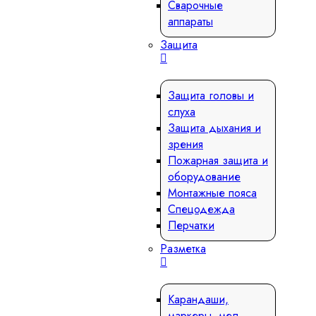
Сварочные
аппараты
Защита
Защита головы и
слуха
Защита дыхания и
зрения
Пожарная защита и
оборудование
Монтажные пояса
Спецодежда
Перчатки
Разметка
Карандаши,
маркеры, мел