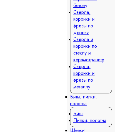
бетону
Сверла,
коронки и
фрезы по
дереву
Сверла и
коронки по
стеклу и
керамограниту
Сверла,
коронки и
фрезы по
металлу
Биты, пилки,
полотна
Биты
Пилки, полотна
Шнеки