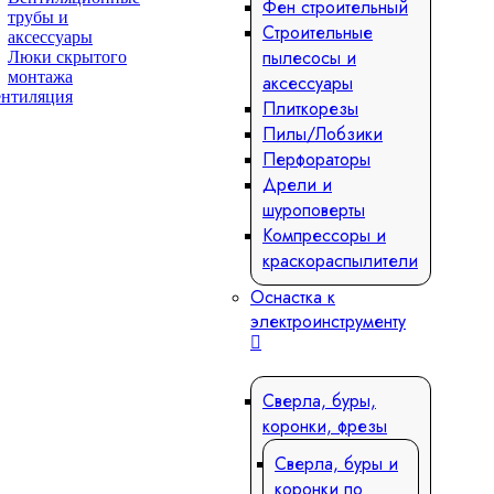
Фен строительный
трубы и
Строительные
аксессуары
пылесосы и
Люки скрытого
монтажа
аксессуары
Плиткорезы
Пилы/Лобзики
Перфораторы
Дрели и
шуроповерты
Компрессоры и
краскораспылители
Оснастка к
электроинструменту
Сверла, буры,
коронки, фрезы
Сверла, буры и
коронки по