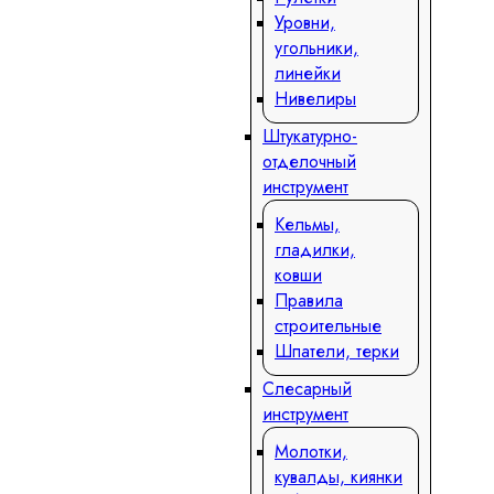
Уровни,
угольники,
линейки
Нивелиры
Штукатурно-
отделочный
инструмент
Кельмы,
гладилки,
ковши
Правила
строительные
Шпатели, терки
Слесарный
инструмент
Молотки,
кувалды, киянки