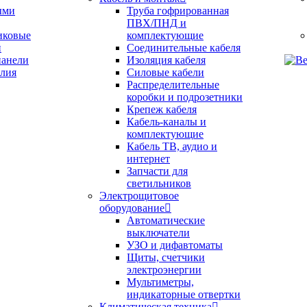
ыми
Труба гофрированная
ПВХ/ПНД и
иковые
комплектующие
и
Соединительные кабеля
анели
Изоляция кабеля
Силовые кабели
Распределительные
коробки и подрозетники
Крепеж кабеля
Кабель-каналы и
комплектующие
Кабель ТВ, аудио и
интернет
Запчасти для
светильников
Электрощитовое
оборудование
Автоматические
выключатели
УЗО и дифавтоматы
Щиты, счетчики
электроэнергии
Мультиметры,
индикаторные отвертки
Климатическая техника