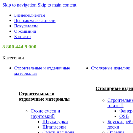
Skip to navigation
Skip to main content
Бизнес-клиентам
Программа лояльности
Покупателям
О компании
Контакты
8 800 444 9 000
Категории
Строительные и отделочные
Столярные изделия
материалы
Столярные изде
Строительные и
отделочные материалы
Строительн
плиты
Сухие смеси и
Фанер
грунтовки
OSB
Штукатурки
Бруски, рей
Шпатлевки
доски
Смеси для пола
Отделка