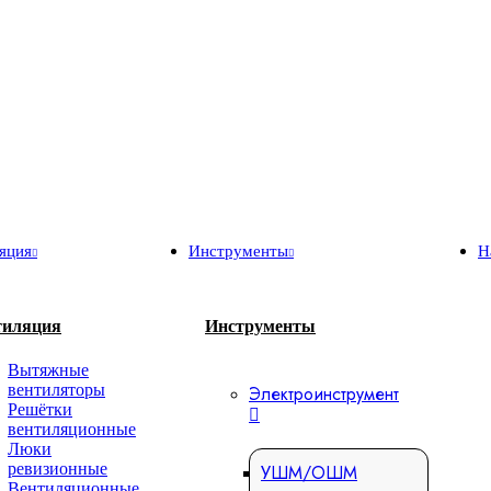
яция
Инструменты
Н
тиляция
Инструменты
Вытяжные
вентиляторы
Электроинструмент
Решётки
вентиляционные
Люки
ревизионные
УШМ/ОШМ
Вентиляционные