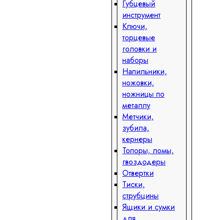
Губцевый
инструмент
Ключи,
торцевые
головки и
наборы
Напильники,
ножовки,
ножницы по
металлу
Метчики,
зубила,
кернеры
Топоры, ломы,
гвоздодеры
Отвертки
Тиски,
струбцины
Ящики и сумки
для