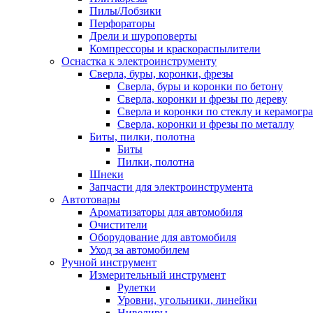
Пилы/Лобзики
Перфораторы
Дрели и шуроповерты
Компрессоры и краскораспылители
Оснастка к электроинструменту
Сверла, буры, коронки, фрезы
Сверла, буры и коронки по бетону
Сверла, коронки и фрезы по дереву
Сверла и коронки по стеклу и керамогр
Сверла, коронки и фрезы по металлу
Биты, пилки, полотна
Биты
Пилки, полотна
Шнеки
Запчасти для электроинструмента
Автотовары
Ароматизаторы для автомобиля
Очистители
Оборудование для автомобиля
Уход за автомобилем
Ручной инструмент
Измерительный инструмент
Рулетки
Уровни, угольники, линейки
Нивелиры