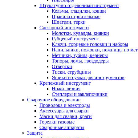
Штукатурно-отделочный инструмент
Кельмы, гладилки, ковши
Правила строительные
Шпатели, терки
Слесарный инструмент
Молотки, кувалды, киянки
Губцевый инструмент
Ключи, торцевые головки и наборы
Напильники, ножовки, ножницы по мет
Метчики, зубила, кернеры
Топоры, ломы, гвоздодеры
Отвертки
Тиски, струбцины
Ящики и сумки для инструментов
Крепежный инструмент
Ножи, лезвия
Степлеры и заклепочники
Сварочное оборудование
Проволока и электроды
Аксессуары для сварки
Маски для сварки, краги
Горелки газовые
Сварочные аппараты
Защита