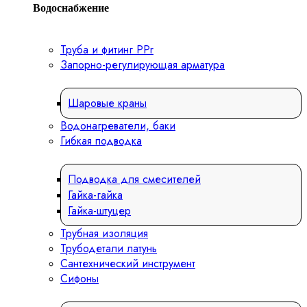
Водоснабжение
Труба и фитинг PPr
Запорно-регулирующая арматура
Шаровые краны
Водонагреватели, баки
Гибкая подводка
Подводка для смесителей
Гайка-гайка
Гайка-штуцер
Трубная изоляция
Трубодетали латунь
Сантехнический инструмент
Сифоны