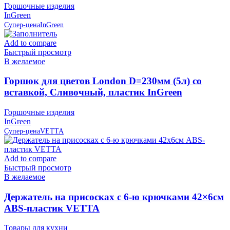
Горшочные изделия
InGreen
Супер-цена
InGreen
Add to compare
Быстрый просмотр
В желаемое
Горшок для цветов London D=230мм (5л) со
вставкой, Сливочный, пластик InGreen
Горшочные изделия
InGreen
Супер-цена
VETTA
Add to compare
Быстрый просмотр
В желаемое
Держатель на присосках с 6-ю крючками 42×6см
ABS-пластик VETTA
Товары для кухни