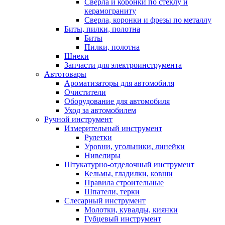
Сверла и коронки по стеклу и
керамограниту
Сверла, коронки и фрезы по металлу
Биты, пилки, полотна
Биты
Пилки, полотна
Шнеки
Запчасти для электроинструмента
Автотовары
Ароматизаторы для автомобиля
Очистители
Оборудование для автомобиля
Уход за автомобилем
Ручной инструмент
Измерительный инструмент
Рулетки
Уровни, угольники, линейки
Нивелиры
Штукатурно-отделочный инструмент
Кельмы, гладилки, ковши
Правила строительные
Шпатели, терки
Слесарный инструмент
Молотки, кувалды, киянки
Губцевый инструмент