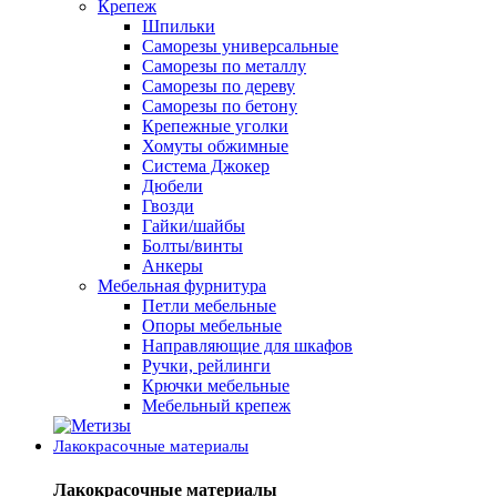
Крепеж
Шпильки
Саморезы универсальные
Саморезы по металлу
Саморезы по дереву
Саморезы по бетону
Крепежные уголки
Хомуты обжимные
Система Джокер
Дюбели
Гвозди
Гайки/шайбы
Болты/винты
Анкеры
Мебельная фурнитура
Петли мебельные
Опоры мебельные
Направляющие для шкафов
Ручки, рейлинги
Крючки мебельные
Мебельный крепеж
Лакокрасочные материалы
Лакокрасочные материалы