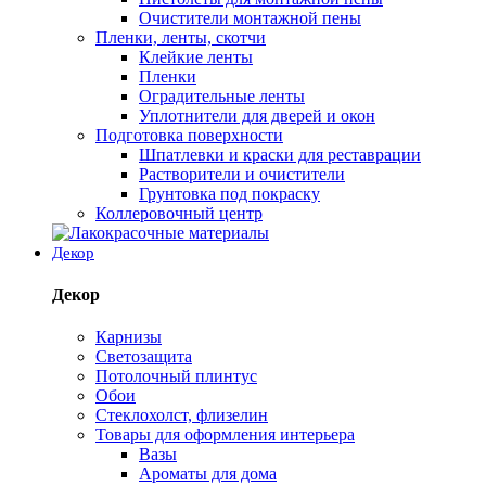
Очистители монтажной пены
Пленки, ленты, скотчи
Клейкие ленты
Пленки
Оградительные ленты
Уплотнители для дверей и окон
Подготовка поверхности
Шпатлевки и краски для реставрации
Растворители и очистители
Грунтовка под покраску
Коллеровочный центр
Декор
Декор
Карнизы
Светозащита
Потолочный плинтус
Обои
Стеклохолст, флизелин
Товары для оформления интерьера
Вазы
Ароматы для дома