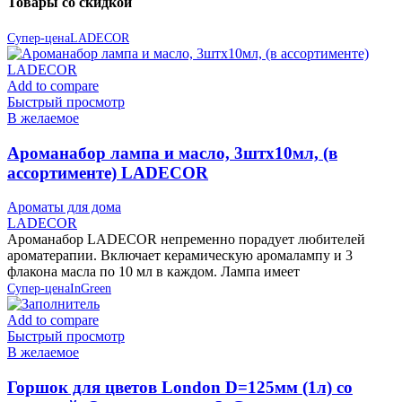
Товары со скидкой
Супер-цена
LADECOR
Add to compare
Быстрый просмотр
В желаемое
Ароманабор лампа и масло, 3штx10мл, (в
ассортименте) LADECOR
Ароматы для дома
LADECOR
Ароманабор LADECOR непременно порадует любителей
ароматерапии. Включает керамическую аромалампу и 3
флакона масла по 10 мл в каждом. Лампа имеет
Супер-цена
InGreen
Add to compare
Быстрый просмотр
В желаемое
Горшок для цветов London D=125мм (1л) со