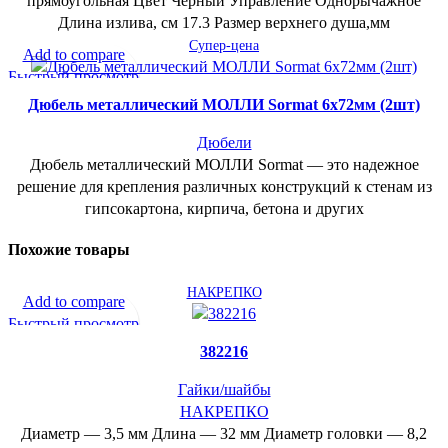
прямоугольная Цвет Черный Управление Однорычажное
Длина излива, см 17.3 Размер верхнего душа,мм
Супер-цена
Add to compare
Быстрый просмотр
В желаемое
Дюбель металлический МОЛЛИ Sormat 6х72мм (2шт)
Дюбели
Дюбель металлический МОЛЛИ Sormat — это надежное
решение для крепления различных конструкций к стенам из
гипсокартона, кирпича, бетона и других
Похожие товары
НАКРЕПКО
Add to compare
Быстрый просмотр
В желаемое
382216
Гайки/шайбы
НАКРЕПКО
Диаметр — 3,5 мм Длина — 32 мм Диаметр головки — 8,2