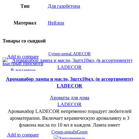
Тип
Для газобетона
Материал
Нейлон
Товары со скидкой
Супер-цена
LADECOR
Add to compare
Быстрый просмотр
В желаемое
Ароманабор лампа и масло, 3штx10мл, (в ассортименте)
LADECOR
Ароматы для дома
LADECOR
Ароманабор LADECOR непременно порадует любителей
ароматерапии. Включает керамическую аромалампу и 3
флакона масла по 10 мл в каждом. Лампа имеет
Супер-цена
InGreen
Add to compare