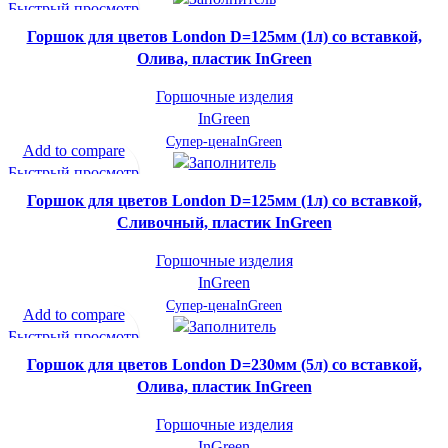
Быстрый просмотр
В желаемое
Горшок для цветов London D=125мм (1л) со вставкой,
Олива, пластик InGreen
Горшочные изделия
InGreen
Супер-цена
InGreen
Add to compare
Быстрый просмотр
В желаемое
Горшок для цветов London D=125мм (1л) со вставкой,
Сливочный, пластик InGreen
Горшочные изделия
InGreen
Супер-цена
InGreen
Add to compare
Быстрый просмотр
В желаемое
Горшок для цветов London D=230мм (5л) со вставкой,
Олива, пластик InGreen
Горшочные изделия
InGreen