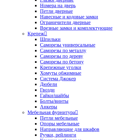
Номера на дверь
Петли дверные
Навесные и кодовые замки
Ограничители дверные
Врезные замки и комплектующие
Крепеж
Шпильки
Саморезы универсальные
Саморезы по металлу
Саморезы по дереву
Саморезы по бетону
Крепежные уголки
Хомуты обжимные
Система Джокер
Дюбели
Гвозди
Гайки/шайбы
Болты/винты
Анкеры
Мебельная фурнитура
Петли мебельные
Опоры мебельные
Направляющие для шкафов
Ручки, рейлинги