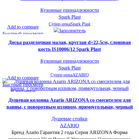
Кухонные принадлежности
Spark Plast
Супер-цена
Spark Plast
Add to compare
Быстрый просмотр
В желаемое
Доска разделочная малая, круглая d=22,5см, слоновая
кость IS10006/12 Spark Plast
Кухонные принадлежности
Spark Plast
Супер-цена
AZARIO
Add to compare
Быстрый просмотр
В желаемое
Душевая колонна Azario ARIZONA со смесителем для
ванны, с поворотным изливом, прямоугольная, черный
Душевые стойки
AZARIO
Бренд Azario Гарантия 2 года Серия ARIZONA Форма