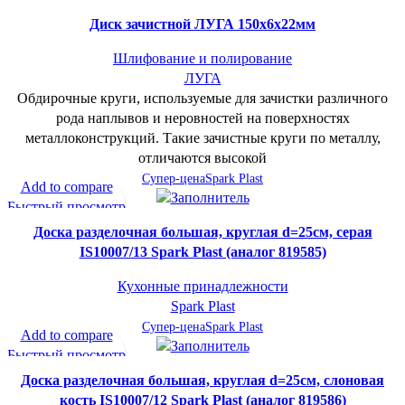
В желаемое
Диск зачистной ЛУГА 150х6х22мм
Шлифование и полирование
ЛУГА
Обдирочные круги, используемые для зачистки различного
рода наплывов и неровностей на поверхностях
металлоконструкций. Такие зачистные круги по металлу,
отличаются высокой
Супер-цена
Spark Plast
Add to compare
Быстрый просмотр
В желаемое
Доска разделочная большая, круглая d=25см, серая
IS10007/13 Spark Plast (аналог 819585)
Кухонные принадлежности
Spark Plast
Супер-цена
Spark Plast
Add to compare
Быстрый просмотр
В желаемое
Доска разделочная большая, круглая d=25см, слоновая
кость IS10007/12 Spark Plast (аналог 819586)