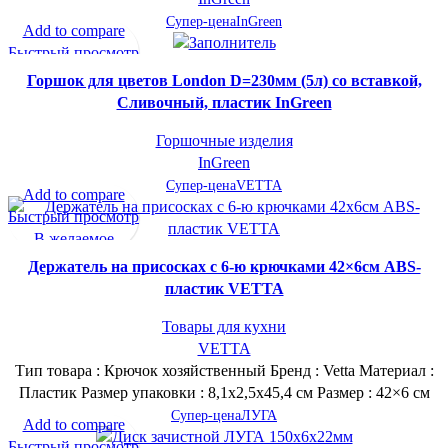
Супер-цена
InGreen
Add to compare
Быстрый просмотр
В желаемое
Горшок для цветов London D=230мм (5л) со вставкой,
Сливочный, пластик InGreen
Горшочные изделия
InGreen
Супер-цена
VETTA
Add to compare
Быстрый просмотр
В желаемое
Держатель на присосках с 6-ю крючками 42×6см ABS-
пластик VETTA
Товары для кухни
VETTA
Тип товара : Крючок хозяйственный Бренд : Vetta Материал :
Пластик Размер упаковки : 8,1х2,5х45,4 см Размер : 42×6 см
Супер-цена
ЛУГА
Add to compare
Быстрый просмотр