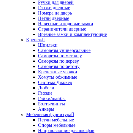
Ручки для дверей
Глазки дверные
Номера на дверь
Петли дверные
Навесные и кодовые замки
Ограничители дверные
Врезные замки и комплектующие
Крепеж
Шпильки
Саморезы универсальные
Саморезы по металлу
Саморезы по дереву
Саморезы по бетону
Крепежные уголки
Хомуты обжимные
Система Джокер
Дюбели
Гвозди
Гайки/шайбы
Болты/винты
Анкеры
Мебельная фурнитура
Петли мебельные
Опоры мебельные
Направляющие для шкафов