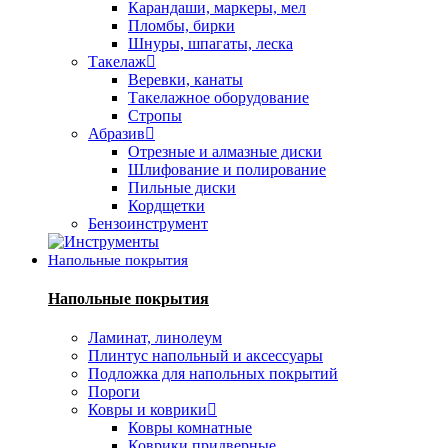
Карандаши, маркеры, мел
Пломбы, бирки
Шнуры, шпагаты, леска
Такелаж
Веревки, канаты
Такелажное оборудование
Стропы
Абразив
Отрезные и алмазные диски
Шлифование и полирование
Пильные диски
Кордщетки
Бензоинструмент
Напольные покрытия
Напольные покрытия
Ламинат, линолеум
Плинтус напольный и аксессуары
Подложка для напольных покрытий
Пороги
Ковры и коврики
Ковры комнатные
Коврики придверные