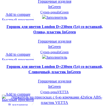
Горшочные изделия
InGreen
Супер-цена
InGreen
Add to compare
Быстрый просмотр
В желаемое
Горшок для цветов London D=230мм (5л) со вставкой,
Олива, пластик InGreen
Горшочные изделия
InGreen
Супер-цена
InGreen
Add to compare
Быстрый просмотр
В желаемое
Горшок для цветов London D=230мм (5л) со вставкой,
Сливочный, пластик InGreen
Горшочные изделия
InGreen
Супер-цена
VETTA
Add to compare
Быстрый просмотр
В желаемое