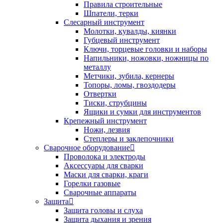
Правила строительные
Шпатели, терки
Слесарный инструмент
Молотки, кувалды, киянки
Губцевый инструмент
Ключи, торцевые головки и наборы
Напильники, ножовки, ножницы по
металлу
Метчики, зубила, кернеры
Топоры, ломы, гвоздодеры
Отвертки
Тиски, струбцины
Ящики и сумки для инструментов
Крепежный инструмент
Ножи, лезвия
Степлеры и заклепочники
Сварочное оборудование
Проволока и электроды
Аксессуары для сварки
Маски для сварки, краги
Горелки газовые
Сварочные аппараты
Защита
Защита головы и слуха
Защита дыхания и зрения