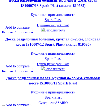
Доска разделочная большая, круглая d=25см, серая
IS10007/13 Spark Plast (аналог 819585)
Кухонные принадлежности
Spark Plast
Супер-цена
Spark Plast
Add to compare
Быстрый просмотр
В желаемое
Доска разделочная большая, круглая d=25см, слоновая
кость IS10007/12 Spark Plast (аналог 819586)
Кухонные принадлежности
Spark Plast
Супер-цена
Spark Plast
Add to compare
Быстрый просмотр
В желаемое
Доска разделочная малая, круглая d=22,5см, слоновая
кость IS10006/12 Spark Plast
Кухонные принадлежности
Spark Plast
Супер-цена
AZARIO
Add to compare