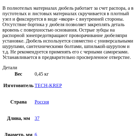
В полнотелых материалах дюбель работает за счет распора, а в
пустотелых и листовых материалах скручивается в плотный
узел и фиксируется в виде «якоря» с внутренней стороны.
Отсутствие бортика у дюбеля позволяет закреплять деталь
вровень с поверхностью основания. Острые зубцы на
распорной зонепредотвращают проворачивание дюбеляпри
установке. Дюбель используется совместно с универсальными
шурупами, сантехническими болтами, шпилькой-шурупом и
т.д. Не рекомендуется применять его с черными саморезами.
Устанавливается в предварительно просверленное отверстие.
Детали
Вес
0,45 кг
Изготовитель
TECH-KREP
Страна
Россия
Длина, мм
37
Диаметр, мм
6