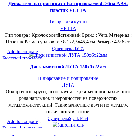
Держатель на присосках с 6-ю крючками 42×6см ABS-
пластик VETTA
Товары для кухни
VETTA
Тип товара : Крючок хозяйственный Бренд : Vetta Материал :
Пластик Размер упаковки : 8,1х2,5х45,4 см Размер : 42×6 см
Супер-цена
ЛУГА
Add to compare
Быстрый просмотр
В желаемое
Диск зачистной ЛУГА 150х6х22мм
Шлифование и полирование
ЛУГА
Обдирочные круги, используемые для зачистки различного
рода наплывов и неровностей на поверхностях
металлоконструкций. Такие зачистные круги по металлу,
отличаются высокой
Супер-цена
Spark Plast
Add to compare
Быстрый просмотр
В желаемое