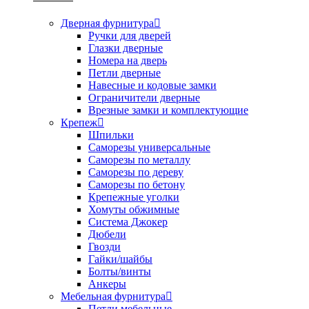
Дверная фурнитура
Ручки для дверей
Глазки дверные
Номера на дверь
Петли дверные
Навесные и кодовые замки
Ограничители дверные
Врезные замки и комплектующие
Крепеж
Шпильки
Саморезы универсальные
Саморезы по металлу
Саморезы по дереву
Саморезы по бетону
Крепежные уголки
Хомуты обжимные
Система Джокер
Дюбели
Гвозди
Гайки/шайбы
Болты/винты
Анкеры
Мебельная фурнитура
Петли мебельные