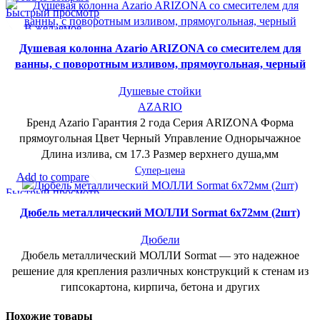
Быстрый просмотр
В желаемое
Душевая колонна Azario ARIZONA со смесителем для
ванны, с поворотным изливом, прямоугольная, черный
Душевые стойки
AZARIO
Бренд Azario Гарантия 2 года Серия ARIZONA Форма
прямоугольная Цвет Черный Управление Однорычажное
Длина излива, см 17.3 Размер верхнего душа,мм
Супер-цена
Add to compare
Быстрый просмотр
В желаемое
Дюбель металлический МОЛЛИ Sormat 6х72мм (2шт)
Дюбели
Дюбель металлический МОЛЛИ Sormat — это надежное
решение для крепления различных конструкций к стенам из
гипсокартона, кирпича, бетона и других
Похожие товары