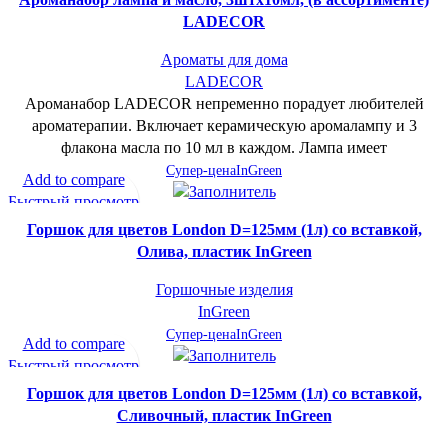
LADECOR
Ароматы для дома
LADECOR
Ароманабор LADECOR непременно порадует любителей
ароматерапии. Включает керамическую аромалампу и 3
флакона масла по 10 мл в каждом. Лампа имеет
Супер-цена
InGreen
Add to compare
Быстрый просмотр
В желаемое
Горшок для цветов London D=125мм (1л) со вставкой,
Олива, пластик InGreen
Горшочные изделия
InGreen
Супер-цена
InGreen
Add to compare
Быстрый просмотр
В желаемое
Горшок для цветов London D=125мм (1л) со вставкой,
Сливочный, пластик InGreen