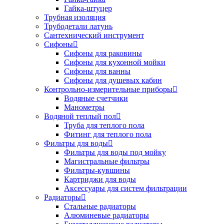
Гайка-штуцер
Трубная изоляция
Трубодетали латунь
Сантехнический инструмент
Сифоны
Сифоны для раковины
Сифоны для кухонной мойки
Сифоны для ванны
Сифоны для душевых кабин
Контрольно-измерительные приборы
Водяные счетчики
Манометры
Водяной теплый пол
Труба для теплого пола
Фитинг для теплого пола
Фильтры для воды
Фильтры для воды под мойку
Магистральные фильтры
Фильтры-кувшины
Картриджи для воды
Аксессуары для систем фильтрации
Радиаторы
Стальные радиаторы
Алюминевые радиаторы