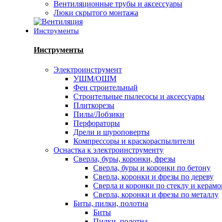
Вентиляционные трубы и аксессуары
Люки скрытого монтажа
Инструменты
Инструменты
Электроинструмент
УШМ/ОШМ
Фен строительный
Строительные пылесосы и аксессуары
Плиткорезы
Пилы/Лобзики
Перфораторы
Дрели и шуроповерты
Компрессоры и краскораспылители
Оснастка к электроинструменту
Сверла, буры, коронки, фрезы
Сверла, буры и коронки по бетону
Сверла, коронки и фрезы по дереву
Сверла и коронки по стеклу и керам
Сверла, коронки и фрезы по металлу
Биты, пилки, полотна
Биты
Пилки, полотна