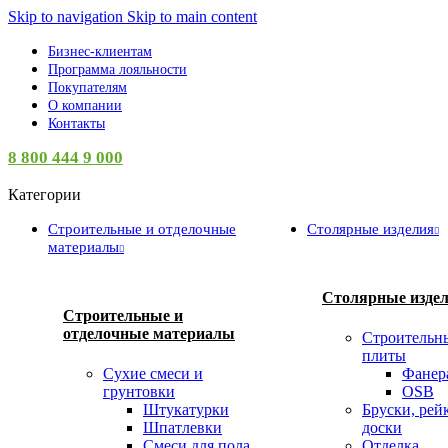
Skip to navigation
Skip to main content
Бизнес-клиентам
Программа лояльности
Покупателям
О компании
Контакты
8 800 444 9 000
Категории
Строительные и отделочные
Столярные изделия
материалы
Столярные изде
Строительные и
отделочные материалы
Строительн
плиты
Сухие смеси и
Фанер
грунтовки
OSB
Штукатурки
Бруски, рей
Шпатлевки
доски
Смеси для пола
Отделка