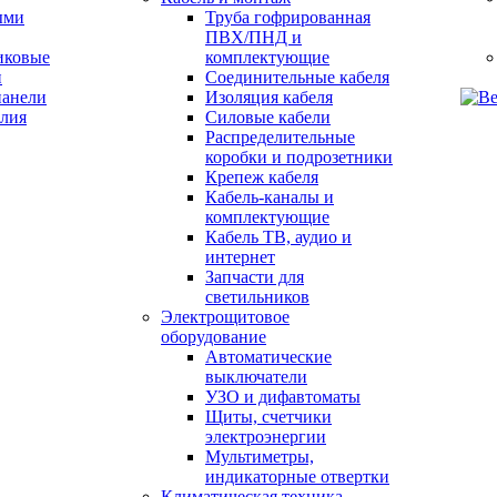
ыми
Труба гофрированная
ПВХ/ПНД и
иковые
комплектующие
и
Соединительные кабеля
анели
Изоляция кабеля
Силовые кабели
Распределительные
коробки и подрозетники
Крепеж кабеля
Кабель-каналы и
комплектующие
Кабель ТВ, аудио и
интернет
Запчасти для
светильников
Электрощитовое
оборудование
Автоматические
выключатели
УЗО и дифавтоматы
Щиты, счетчики
электроэнергии
Мультиметры,
индикаторные отвертки
Климатическая техника