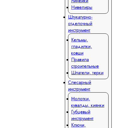
линейки
Нивелиры
Штукатурно-
отделочный
инструмент
Кельмы,
гладилки,
ковши
Правила
строительные
Шпатели, терки
Слесарный
инструмент
Молотки,
кувалды, киянки
Губцевый
инструмент
Ключи,