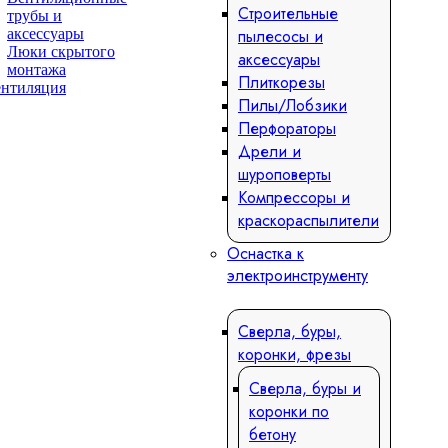
Строительные
трубы и
аксессуары
пылесосы и
Люки скрытого
аксессуары
монтажа
Плиткорезы
Пилы/Лобзики
Перфораторы
Дрели и
шуроповерты
Компрессоры и
краскораспылители
Оснастка к
электроинструменту
Сверла, буры,
коронки, фрезы
Сверла, буры и
коронки по
бетону