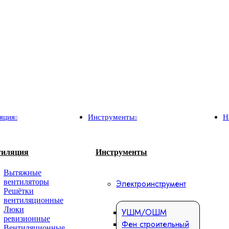
яция
Инструменты
Н
тиляция
Инструменты
Вытяжные
вентиляторы
Электроинструмент
Решётки
вентиляционные
Люки
УШМ/ОШМ
ревизионные
Фен строительный
Вентиляционные