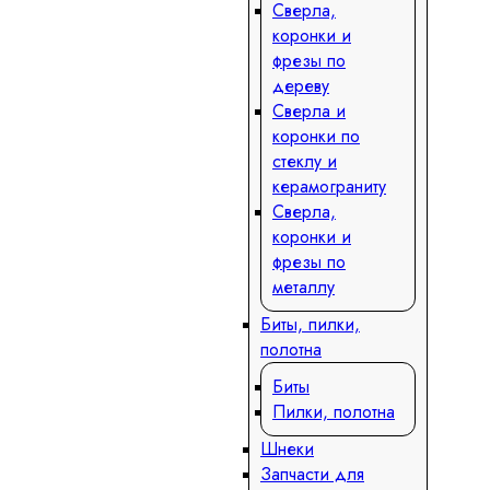
Сверла,
коронки и
фрезы по
дереву
Сверла и
коронки по
стеклу и
керамограниту
Сверла,
коронки и
фрезы по
металлу
Биты, пилки,
полотна
Биты
Пилки, полотна
Шнеки
Запчасти для