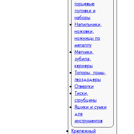
торцевые
головки и
наборы
Напильники,
ножовки,
ножницы по
металлу
Метчики,
зубила,
кернеры
Топоры, ломы,
гвоздодеры
Отвертки
Тиски,
струбцины
Ящики и сумки
для
инструментов
Крепежный