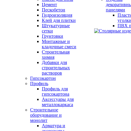
Цемент
декоративн
Пескобетон
панелями
Гидроизоляция
Пласт
Клей для плитки
уголк
Штукатурные
ПВХ п
сетки
Грунтовки
Монтажные и
кладочные смеси
Строительная
химия
Добавки для
строительных
растворов
Гипсокартон
Профиль
Профиль для
гипсокартона
Аксессуары для
металлокаркаса
Строительное
оборудование и
монолит
Арматура и
аксессуары