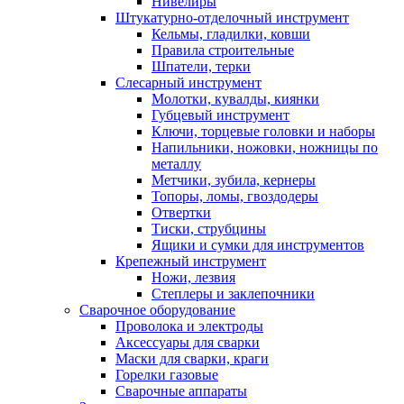
Нивелиры
Штукатурно-отделочный инструмент
Кельмы, гладилки, ковши
Правила строительные
Шпатели, терки
Слесарный инструмент
Молотки, кувалды, киянки
Губцевый инструмент
Ключи, торцевые головки и наборы
Напильники, ножовки, ножницы по
металлу
Метчики, зубила, кернеры
Топоры, ломы, гвоздодеры
Отвертки
Тиски, струбцины
Ящики и сумки для инструментов
Крепежный инструмент
Ножи, лезвия
Степлеры и заклепочники
Сварочное оборудование
Проволока и электроды
Аксессуары для сварки
Маски для сварки, краги
Горелки газовые
Сварочные аппараты