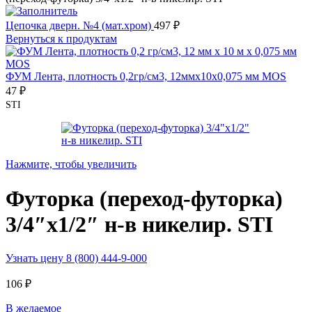
Цепочка дверн. №4 (мат.хром)
497
₽
Вернуться к продуктам
ФУМ Лента, плотность 0,2гр/см3, 12ммx10x0,075 мм MOS
47
₽
STI
Нажмите, чтобы увеличить
Футорка (переход-футорка)
3/4″х1/2″ н-в никелир. STI
Узнать цену 8 (800) 444-9-000
106
₽
В желаемое