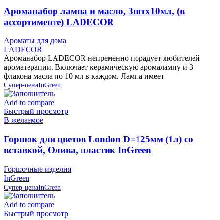
Ароманабор лампа и масло, 3штx10мл, (в
ассортименте) LADECOR
Ароматы для дома
LADECOR
Ароманабор LADECOR непременно порадует любителей
ароматерапии. Включает керамическую аромалампу и 3
флакона масла по 10 мл в каждом. Лампа имеет
Супер-цена
InGreen
Add to compare
Быстрый просмотр
В желаемое
Горшок для цветов London D=125мм (1л) со
вставкой, Олива, пластик InGreen
Горшочные изделия
InGreen
Супер-цена
InGreen
Add to compare
Быстрый просмотр