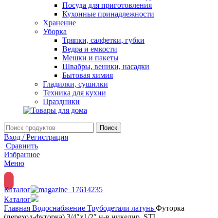
Посуда для приготовления
Кухонные принадлежности
Хранение
Уборка
Тряпки, салфетки, губки
Ведра и емкости
Мешки и пакеты
Швабры, веники, насадки
Бытовая химия
Гладилки, сушилки
Техника для кухни
Праздники
Поиск
Вход / Регистрация
Сравнить
Избранное
Меню
Каталог
Каталог
Главная
Водоснабжение
Трубодетали латунь
Футорка
(переход-футорка) 3/4″х1/2″ н-в никелир. STI