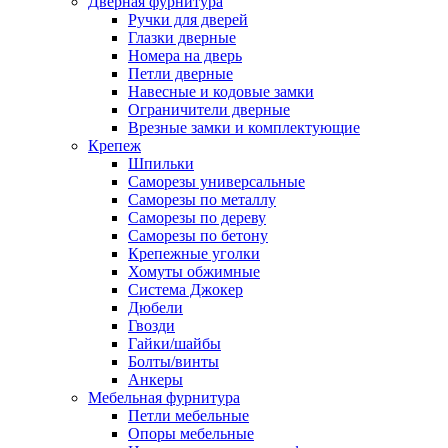
Дверная фурнитура
Ручки для дверей
Глазки дверные
Номера на дверь
Петли дверные
Навесные и кодовые замки
Ограничители дверные
Врезные замки и комплектующие
Крепеж
Шпильки
Саморезы универсальные
Саморезы по металлу
Саморезы по дереву
Саморезы по бетону
Крепежные уголки
Хомуты обжимные
Система Джокер
Дюбели
Гвозди
Гайки/шайбы
Болты/винты
Анкеры
Мебельная фурнитура
Петли мебельные
Опоры мебельные