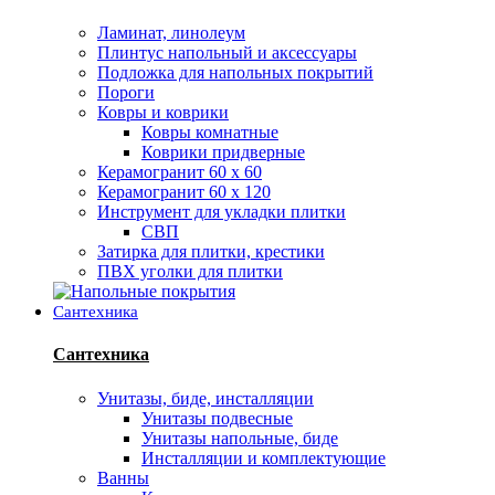
Ламинат, линолеум
Плинтус напольный и аксессуары
Подложка для напольных покрытий
Пороги
Ковры и коврики
Ковры комнатные
Коврики придверные
Керамогранит 60 х 60
Керамогранит 60 х 120
Инструмент для укладки плитки
СВП
Затирка для плитки, крестики
ПВХ уголки для плитки
Сантехника
Сантехника
Унитазы, биде, инсталляции
Унитазы подвесные
Унитазы напольные, биде
Инсталляции и комплектующие
Ванны