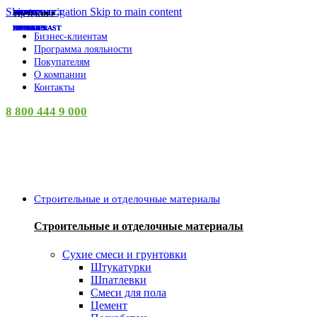
0
Skip to navigation
Skip to main content
СУПЕР-ЦЕНА
СУПЕР-ЦЕНА
СУПЕР-ЦЕНА
СУПЕР-ЦЕНА
СУПЕР-ЦЕНА
СУПЕР-ЦЕНА
СУПЕР-ЦЕНА
СУПЕР-ЦЕНА
СУПЕР-ЦЕНА
СУПЕР-ЦЕНА
СУПЕР-ЦЕНА
СУПЕР-ЦЕНА
НАКРЕПКО
PROCONNECT
АНИ ПЛАСТ
ISVET
ISVET
ISVET
ISVET
ISVET
ISVET
ISVET
КУРС
EKF
TECH-KREP
LADECOR
INGREEN
INGREEN
INGREEN
INGREEN
SPARK PLAST
SPARK PLAST
SPARK PLAST
AZARIO
VETTA
ЛУГА
Бизнес-клиентам
Программа лояльности
Покупателям
О компании
Контакты
8 800 444 9 000
Категории
Строительные и отделочные материалы
Строительные и отделочные материалы
Сухие смеси и грунтовки
Штукатурки
Шпатлевки
Смеси для пола
Цемент