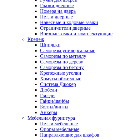
Глазки дверные
Номера на дверь
Петли дверные
Навесные и кодовые замки
Ограничители дверные
Врезные замки и комплектующие
Крепеж
Шпильки
Саморезы универсальные
Саморезы по металлу
Саморезы по дереву
Саморезы по бетону
Крепежные уголки
Хомуты обжимные
Система Джокер
Дюбели
Гвозди
Гайки/шайбы
Болты/винты
Анкеры
Мебельная фурнитура
Петли мебельные
Опоры мебельные
Направляющие для шкафов