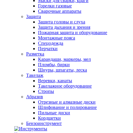
Маски для сварки, краги
Горелки газовые
Сварочные аппараты
Защита
Защита головы и слуха
Защита дыхания и зрения
Пожарная защита и оборудование
Монтажные пояса
Спецодежда
Перчатки
Разметка
Карандаши, маркеры, мел
Пломбы, бирки
Шнуры, шпагаты, леска
Такелаж
Веревки, канаты
Такелажное оборудование
Стропы
Абразив
Отрезные и алмазные диски
Шлифование и полирование
Пильные диски
Кордщетки
Бензоинструмент