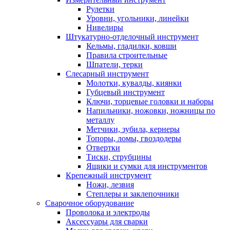
Рулетки
Уровни, угольники, линейки
Нивелиры
Штукатурно-отделочный инструмент
Кельмы, гладилки, ковши
Правила строительные
Шпатели, терки
Слесарный инструмент
Молотки, кувалды, киянки
Губцевый инструмент
Ключи, торцевые головки и наборы
Напильники, ножовки, ножницы по
металлу
Метчики, зубила, кернеры
Топоры, ломы, гвоздодеры
Отвертки
Тиски, струбцины
Ящики и сумки для инструментов
Крепежный инструмент
Ножи, лезвия
Степлеры и заклепочники
Сварочное оборудование
Проволока и электроды
Аксессуары для сварки