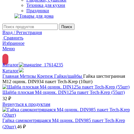
Техника для кухни
Праздники
Поиск
Вход / Регистрация
Сравнить
Избранное
Меню
Каталог
Каталог
Главная
Метизы
Крепеж
Гайки/шайбы
Гайка шестигранная
М12 оцинк. DIN934 пакет Tech-Krep (10шт)
Шайба плоская М4 оцинк. DIN125а пакет Tech-Krep (55шт)
32
₽
Вернуться к продуктам
Гайка самоконтрящаяся М4 оцинк. DIN985 пакет Tech-Krep
(20шт)
46
₽