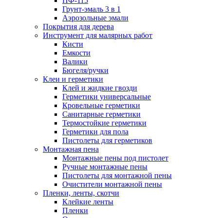
ПФ-115
Грунт-эмаль 3 в 1
Аэрозольные эмали
Покрытия для дерева
Инструмент для малярных работ
Кисти
Емкости
Валики
Бюгеля/ручки
Клеи и герметики
Клей и жидкие гвозди
Герметики универсальные
Кровельные герметики
Санитарные герметики
Термостойкие герметики
Герметики для пола
Пистолеты для герметиков
Монтажная пена
Монтажные пены под пистолет
Ручные монтажные пены
Пистолеты для монтажной пены
Очистители монтажной пены
Пленки, ленты, скотчи
Клейкие ленты
Пленки