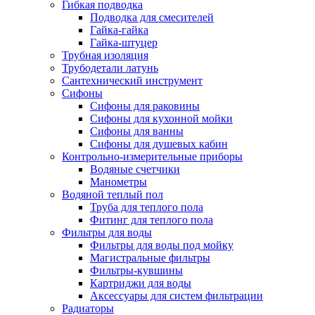
Гибкая подводка
Подводка для смесителей
Гайка-гайка
Гайка-штуцер
Трубная изоляция
Трубодетали латунь
Сантехнический инструмент
Сифоны
Сифоны для раковины
Сифоны для кухонной мойки
Сифоны для ванны
Сифоны для душевых кабин
Контрольно-измерительные приборы
Водяные счетчики
Манометры
Водяной теплый пол
Труба для теплого пола
Фитинг для теплого пола
Фильтры для воды
Фильтры для воды под мойку
Магистральные фильтры
Фильтры-кувшины
Картриджи для воды
Аксессуары для систем фильтрации
Радиаторы