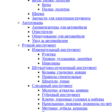
Биты, пилки, полотна
Биты
Пилки, полотна
Шнеки
Запчасти для электроинструмента
Автотовары
Ароматизаторы для автомобиля
Очистители
Оборудование для автомобиля
Уход за автомобилем
Ручной инструмент
Измерительный инструмент
Рулетки
Уровни, угольники, линейки
Нивелиры
Штукатурно-отделочный инструмент
Кельмы, гладилки, ковши
Правила строительные
Шпатели, терки
Слесарный инструмент
Молотки, кувалды, киянки
Губцевый инструмент
Ключи, торцевые головки и наборы
Напильники, ножовки, ножницы по мет
Метчики, зубила, кернеры