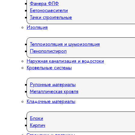
Фанера ФЛФ
Бетоносмесители
Тачки строительные
Изоляция
Теплоизоляция и шумоизоляция
Пенополистирол
Наружная канализация и водостоки
Кровельные системы
Рулонные материалы
Металлическая кровля
Кладочные материалы
Блоки
Кирпич