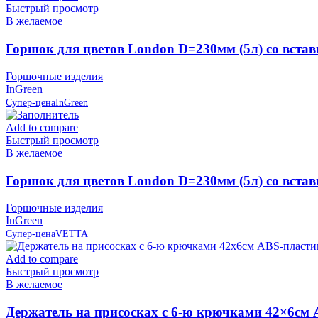
Быстрый просмотр
В желаемое
Горшок для цветов London D=230мм (5л) со встав
Горшочные изделия
InGreen
Супер-цена
InGreen
Add to compare
Быстрый просмотр
В желаемое
Горшок для цветов London D=230мм (5л) со вста
Горшочные изделия
InGreen
Супер-цена
VETTA
Add to compare
Быстрый просмотр
В желаемое
Держатель на присосках с 6-ю крючками 42×6см