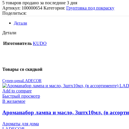
5
товаров продано за последние 3 дня
Артикул:
100000654
Категория:
Грунтовка под покраску
Поделиться:
Детали
Детали
Изготовитель
KUDO
Товары со скидкой
Супер-цена
LADECOR
Add to compare
Быстрый просмотр
В желаемое
Ароманабор лампа и масло, 3штx10мл, (в ассор
Ароматы для дома
LADECOR