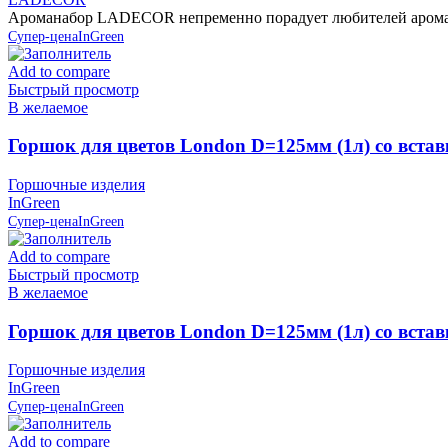
Ароманабор LADECOR непременно порадует любителей аромате
Супер-цена
InGreen
Add to compare
Быстрый просмотр
В желаемое
Горшок для цветов London D=125мм (1л) со встав
Горшочные изделия
InGreen
Супер-цена
InGreen
Add to compare
Быстрый просмотр
В желаемое
Горшок для цветов London D=125мм (1л) со вста
Горшочные изделия
InGreen
Супер-цена
InGreen
Add to compare