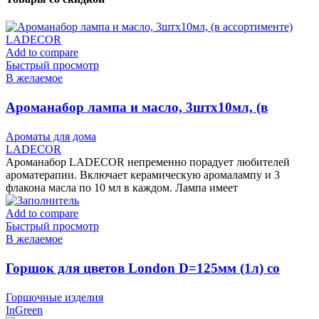
Add to compare
Быстрый просмотр
В желаемое
Ароманабор лампа и масло, 3штx10мл, (в
ассортименте) LADECOR
Ароматы для дома
LADECOR
Ароманабор LADECOR непременно порадует любителей
ароматерапии. Включает керамическую аромалампу и 3
флакона масла по 10 мл в каждом. Лампа имеет
Add to compare
Быстрый просмотр
В желаемое
Горшок для цветов London D=125мм (1л) со
вставкой, Олива, пластик InGreen
Горшочные изделия
InGreen