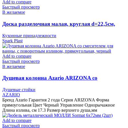
Add to compare
Быстрый просмотр
В желаемое
Доска разделочная малая, круглая d=22,5см,
слоновая кость IS10006/12 Spark Plast
Кухонные принадлежности
Spark Plast
Add to compare
Быстрый просмотр
В желаемое
Душевая колонна Azario ARIZONA со
смесителем для ванны, с поворотным изливом,
Душевые стойки
прямоугольная, черный
AZARIO
Бренд Azario Гарантия 2 года Серия ARIZONA Форма
прямоугольная Цвет Черный Управление Однорычажное
Длина излива, см 17.3 Размер верхнего душа,мм
Add to compare
Быстрый просмотр