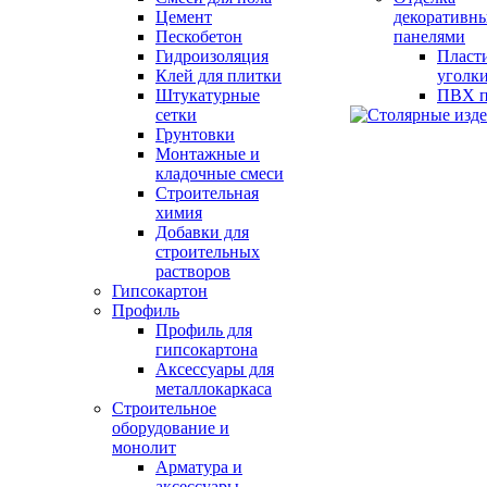
Цемент
декоративн
Пескобетон
панелями
Гидроизоляция
Пласт
Клей для плитки
уголк
Штукатурные
ПВХ п
сетки
Грунтовки
Монтажные и
кладочные смеси
Строительная
химия
Добавки для
строительных
растворов
Гипсокартон
Профиль
Профиль для
гипсокартона
Аксессуары для
металлокаркаса
Строительное
оборудование и
монолит
Арматура и
аксессуары