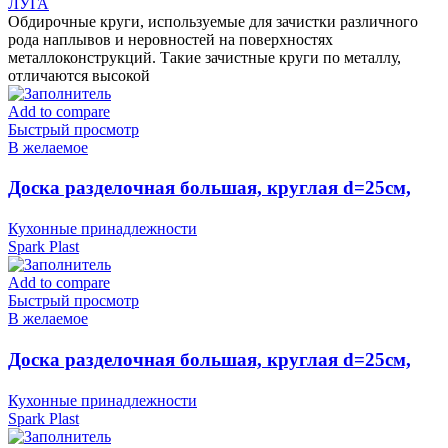
ЛУГА
Обдирочные круги, используемые для зачистки различного
рода наплывов и неровностей на поверхностях
металлоконструкций. Такие зачистные круги по металлу,
отличаются высокой
Add to compare
Быстрый просмотр
В желаемое
Доска разделочная большая, круглая d=25см,
серая IS10007/13 Spark Plast (аналог 819585)
Кухонные принадлежности
Spark Plast
Add to compare
Быстрый просмотр
В желаемое
Доска разделочная большая, круглая d=25см,
слоновая кость IS10007/12 Spark Plast (аналог
Кухонные принадлежности
819586)
Spark Plast