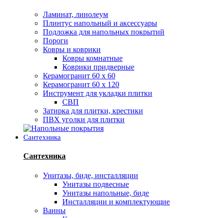
Ламинат, линолеум
Плинтус напольный и аксессуары
Подложка для напольных покрытий
Пороги
Ковры и коврики
Ковры комнатные
Коврики придверные
Керамогранит 60 х 60
Керамогранит 60 х 120
Инструмент для укладки плитки
СВП
Затирка для плитки, крестики
ПВХ уголки для плитки
Сантехника
Сантехника
Унитазы, биде, инсталляции
Унитазы подвесные
Унитазы напольные, биде
Инсталляции и комплектующие
Ванны