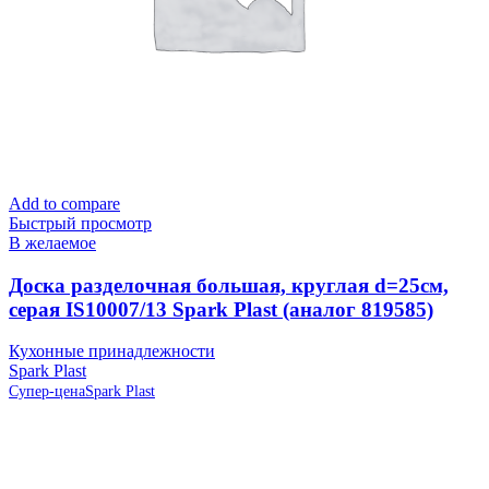
Add to compare
Быстрый просмотр
В желаемое
Доска разделочная большая, круглая d=25см,
серая IS10007/13 Spark Plast (аналог 819585)
Кухонные принадлежности
Spark Plast
Супер-цена
Spark Plast