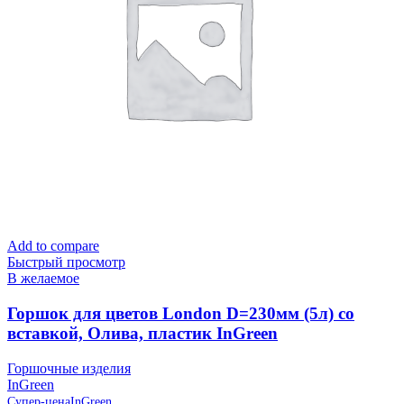
Add to compare
Быстрый просмотр
В желаемое
Горшок для цветов London D=230мм (5л) со
вставкой, Олива, пластик InGreen
Горшочные изделия
InGreen
Супер-цена
InGreen