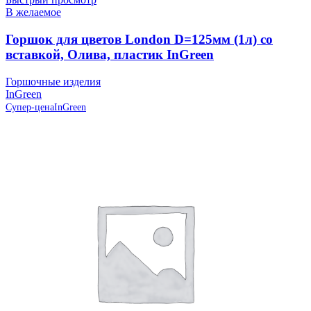
В желаемое
Горшок для цветов London D=125мм (1л) со
вставкой, Олива, пластик InGreen
Горшочные изделия
InGreen
Супер-цена
InGreen