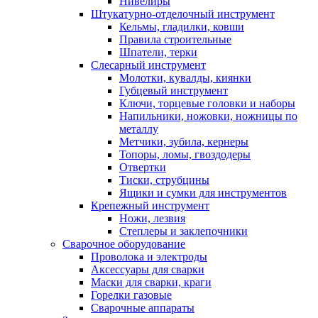
Нивелиры
Штукатурно-отделочный инструмент
Кельмы, гладилки, ковши
Правила строительные
Шпатели, терки
Слесарный инструмент
Молотки, кувалды, киянки
Губцевый инструмент
Ключи, торцевые головки и наборы
Напильники, ножовки, ножницы по
металлу
Метчики, зубила, кернеры
Топоры, ломы, гвоздодеры
Отвертки
Тиски, струбцины
Ящики и сумки для инструментов
Крепежный инструмент
Ножи, лезвия
Степлеры и заклепочники
Сварочное оборудование
Проволока и электроды
Аксессуары для сварки
Маски для сварки, краги
Горелки газовые
Сварочные аппараты