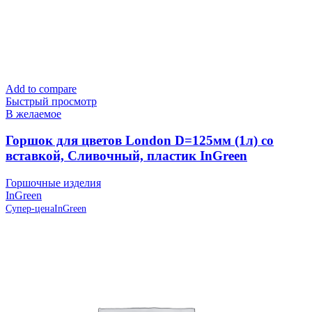
Add to compare
Быстрый просмотр
В желаемое
Горшок для цветов London D=125мм (1л) со
вставкой, Сливочный, пластик InGreen
Горшочные изделия
InGreen
Супер-цена
InGreen