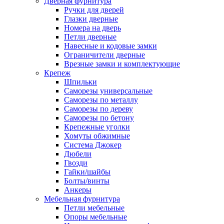
Дверная фурнитура
Ручки для дверей
Глазки дверные
Номера на дверь
Петли дверные
Навесные и кодовые замки
Ограничители дверные
Врезные замки и комплектующие
Крепеж
Шпильки
Саморезы универсальные
Саморезы по металлу
Саморезы по дереву
Саморезы по бетону
Крепежные уголки
Хомуты обжимные
Система Джокер
Дюбели
Гвозди
Гайки/шайбы
Болты/винты
Анкеры
Мебельная фурнитура
Петли мебельные
Опоры мебельные