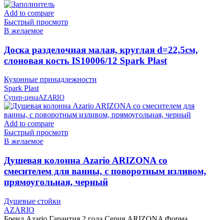
Add to compare
Быстрый просмотр
В желаемое
Доска разделочная малая, круглая d=22,5см,
слоновая кость IS10006/12 Spark Plast
Кухонные принадлежности
Spark Plast
Супер-цена
AZARIO
Add to compare
Быстрый просмотр
В желаемое
Душевая колонна Azario ARIZONA со
смесителем для ванны, с поворотным изливом,
прямоугольная, черный
Душевые стойки
AZARIO
Бренд Azario Гарантия 2 года Серия ARIZONA Форма