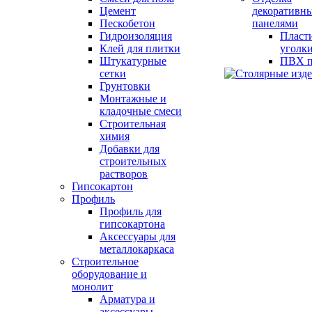
Цемент
декоративн
Пескобетон
панелями
Гидроизоляция
Пласт
Клей для плитки
уголк
Штукатурные
ПВХ п
сетки
Грунтовки
Монтажные и
кладочные смеси
Строительная
химия
Добавки для
строительных
растворов
Гипсокартон
Профиль
Профиль для
гипсокартона
Аксессуары для
металлокаркаса
Строительное
оборудование и
монолит
Арматура и
аксессуары