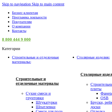
Skip to navigation
Skip to main content
Бизнес-клиентам
Программа лояльности
Покупателям
О компании
Контакты
8 800 444 9 000
Категории
Строительные и отделочные
Столярные изделия
материалы
Столярные изде
Строительные и
отделочные материалы
Строительн
плиты
Сухие смеси и
Фанер
грунтовки
OSB
Штукатурки
Бруски, рей
Шпатлевки
доски
Смеси для пола
Отделка