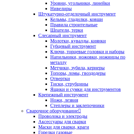
Уровни, угольники, линейки
Нивелиры
Штукатурно-отделочный инструмент
Кельмы, гладилки, ковши
Правила строительные
Шпатели, терки
Слесарный инструмент
Молотки, кувалды, киянки
Губцевый инструмент
Ключи, торцевые головки и наборы
Напильники, ножовки, ножницы по
металлу
Метчики, зубила, кернеры
Топоры, ломы, гвоздодеры
Отвертки
Тиски, струбцины
Ящики и сумки для инструментов
Крепежный инструмент
Ножи, лезвия
Степлеры и заклепочники
Сварочное оборудование
Проволока и электроды
Аксессуары для сварки
Маски для сварки, краги
Горелки газовые