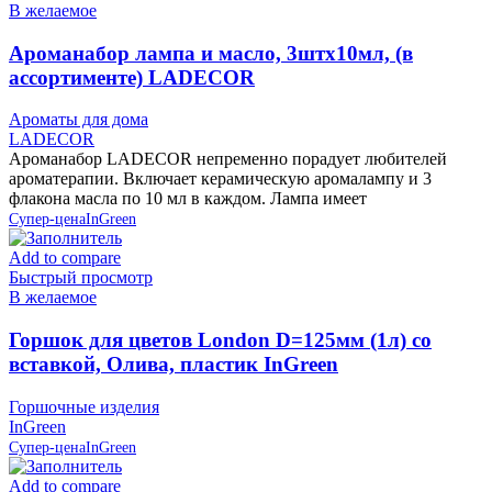
В желаемое
Ароманабор лампа и масло, 3штx10мл, (в
ассортименте) LADECOR
Ароматы для дома
LADECOR
Ароманабор LADECOR непременно порадует любителей
ароматерапии. Включает керамическую аромалампу и 3
флакона масла по 10 мл в каждом. Лампа имеет
Супер-цена
InGreen
Add to compare
Быстрый просмотр
В желаемое
Горшок для цветов London D=125мм (1л) со
вставкой, Олива, пластик InGreen
Горшочные изделия
InGreen
Супер-цена
InGreen
Add to compare