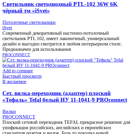
Cветильник светодиодный PTL-102 36W 6K
чёрный тм «iSvet»
Потолочные светильники
iSvet
Современный декоративный настенно-потолочный
светильник PTL 102, имеет лаконичный, универсальный
дизайн и выгодно смотрится в любом интерьерном стиле.
Предназначен для использования
PROCONNECT
Add to compare
Быстрый просмотр
В желаемое
Cет. вилка-переходник (адаптер) плоский
«Тефаль» Tefal белый ИУ 11-1041-9 PROconnect
Вилки
PROCONNECT
Плоский сетевой переходник TEFAL прекрасное решение для
унификации российских, английских и европейских
стандартов розеток и вилок. Будь то покупка новой