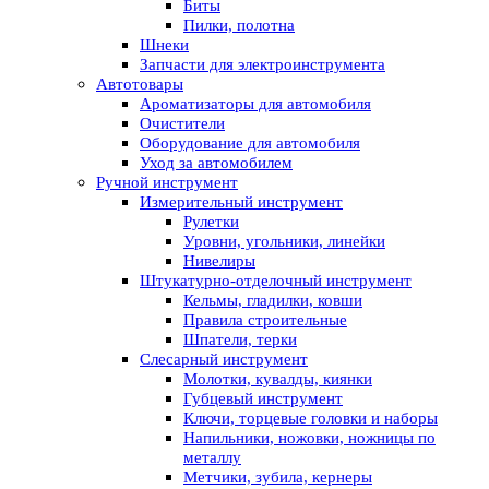
Биты
Пилки, полотна
Шнеки
Запчасти для электроинструмента
Автотовары
Ароматизаторы для автомобиля
Очистители
Оборудование для автомобиля
Уход за автомобилем
Ручной инструмент
Измерительный инструмент
Рулетки
Уровни, угольники, линейки
Нивелиры
Штукатурно-отделочный инструмент
Кельмы, гладилки, ковши
Правила строительные
Шпатели, терки
Слесарный инструмент
Молотки, кувалды, киянки
Губцевый инструмент
Ключи, торцевые головки и наборы
Напильники, ножовки, ножницы по
металлу
Метчики, зубила, кернеры