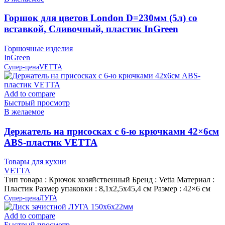
Горшок для цветов London D=230мм (5л) со
вставкой, Сливочный, пластик InGreen
Горшочные изделия
InGreen
Супер-цена
VETTA
Add to compare
Быстрый просмотр
В желаемое
Держатель на присосках с 6-ю крючками 42×6см
ABS-пластик VETTA
Товары для кухни
VETTA
Тип товара : Крючок хозяйственный Бренд : Vetta Материал :
Пластик Размер упаковки : 8,1х2,5х45,4 см Размер : 42×6 см
Супер-цена
ЛУГА
Add to compare
Быстрый просмотр