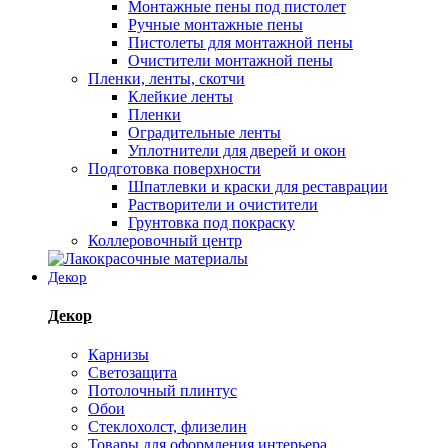
Монтажные пены под пистолет
Ручные монтажные пены
Пистолеты для монтажной пены
Очистители монтажной пены
Пленки, ленты, скотчи
Клейкие ленты
Пленки
Оградительные ленты
Уплотнители для дверей и окон
Подготовка поверхности
Шпатлевки и краски для реставрации
Растворители и очистители
Грунтовка под покраску
Коллеровочный центр
Декор
Декор
Карнизы
Светозащита
Потолочный плинтус
Обои
Стеклохолст, флизелин
Товары для оформления интерьера