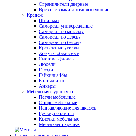
Ограничители дверные
Врезные замки и комплектующие
Крепеж
Шпильки
Саморезы универсальные
Саморезы по металлу
Саморезы по дереву
Саморезы по бетону
Крепежные уголки
Хомуты обжимные
Система Джокер
Дюбели
Гвозди
Гайки/шайбы
Болты/винты
Анкеры
Мебельная фурнитура
Петли мебельные
Опоры мебельные
Направляющие для шкафов
Ручки, рейлинги
Крючки мебельные
Мебельный крепеж
Лакокрасочные материалы