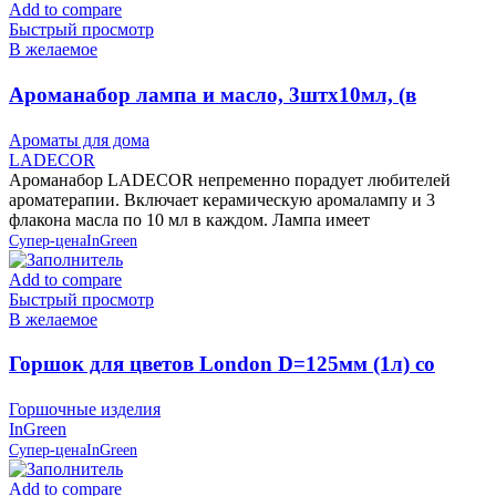
Add to compare
Быстрый просмотр
В желаемое
Ароманабор лампа и масло, 3штx10мл, (в
ассортименте) LADECOR
Ароматы для дома
LADECOR
Ароманабор LADECOR непременно порадует любителей
ароматерапии. Включает керамическую аромалампу и 3
флакона масла по 10 мл в каждом. Лампа имеет
Супер-цена
InGreen
Add to compare
Быстрый просмотр
В желаемое
Горшок для цветов London D=125мм (1л) со
вставкой, Олива, пластик InGreen
Горшочные изделия
InGreen
Супер-цена
InGreen
Add to compare