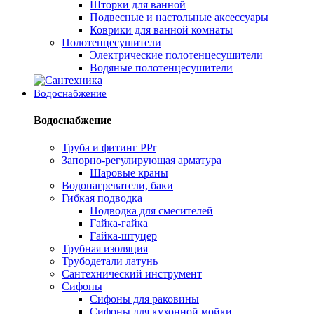
Шторки для ванной
Подвесные и настольные аксессуары
Коврики для ванной комнаты
Полотенцесушители
Электрические полотенцесушители
Водяные полотенцесушители
Водоснабжение
Водоснабжение
Труба и фитинг PPr
Запорно-регулирующая арматура
Шаровые краны
Водонагреватели, баки
Гибкая подводка
Подводка для смесителей
Гайка-гайка
Гайка-штуцер
Трубная изоляция
Трубодетали латунь
Сантехнический инструмент
Сифоны
Сифоны для раковины
Сифоны для кухонной мойки