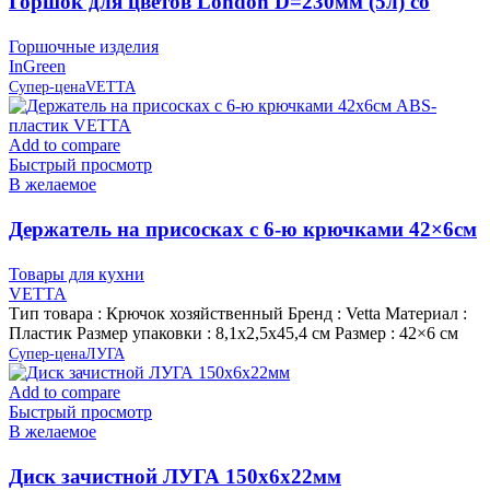
Горшок для цветов London D=230мм (5л) со
вставкой, Сливочный, пластик InGreen
Горшочные изделия
InGreen
Супер-цена
VETTA
Add to compare
Быстрый просмотр
В желаемое
Держатель на присосках с 6-ю крючками 42×6см
ABS-пластик VETTA
Товары для кухни
VETTA
Тип товара : Крючок хозяйственный Бренд : Vetta Материал :
Пластик Размер упаковки : 8,1х2,5х45,4 см Размер : 42×6 см
Супер-цена
ЛУГА
Add to compare
Быстрый просмотр
В желаемое
Диск зачистной ЛУГА 150х6х22мм