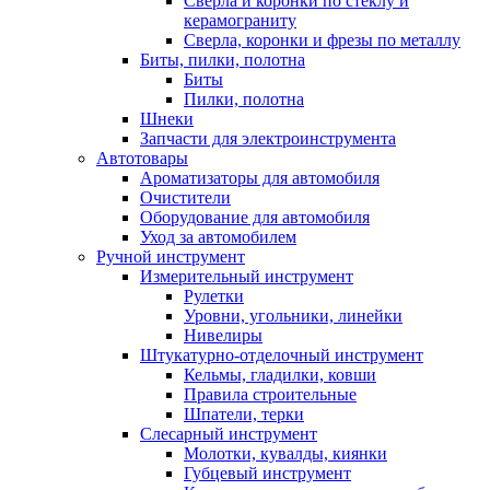
Сверла и коронки по стеклу и
керамограниту
Сверла, коронки и фрезы по металлу
Биты, пилки, полотна
Биты
Пилки, полотна
Шнеки
Запчасти для электроинструмента
Автотовары
Ароматизаторы для автомобиля
Очистители
Оборудование для автомобиля
Уход за автомобилем
Ручной инструмент
Измерительный инструмент
Рулетки
Уровни, угольники, линейки
Нивелиры
Штукатурно-отделочный инструмент
Кельмы, гладилки, ковши
Правила строительные
Шпатели, терки
Слесарный инструмент
Молотки, кувалды, киянки
Губцевый инструмент