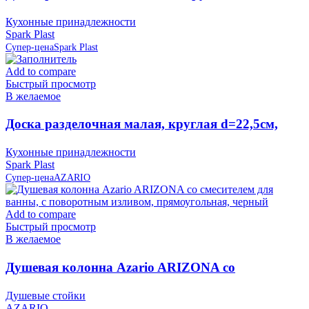
слоновая кость IS10007/12 Spark Plast (аналог
Кухонные принадлежности
819586)
Spark Plast
Супер-цена
Spark Plast
Add to compare
Быстрый просмотр
В желаемое
Доска разделочная малая, круглая d=22,5см,
слоновая кость IS10006/12 Spark Plast
Кухонные принадлежности
Spark Plast
Супер-цена
AZARIO
Add to compare
Быстрый просмотр
В желаемое
Душевая колонна Azario ARIZONA со
смесителем для ванны, с поворотным изливом,
Душевые стойки
прямоугольная, черный
AZARIO