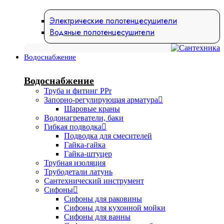
Электрические полотенцесушители
Водяные полотенцесушители
Водоснабжение
Водоснабжение
Труба и фитинг PPr
Запорно-регулирующая арматура
Шаровые краны
Водонагреватели, баки
Гибкая подводка
Подводка для смесителей
Гайка-гайка
Гайка-штуцер
Трубная изоляция
Трубодетали латунь
Сантехнический инструмент
Сифоны
Сифоны для раковины
Сифоны для кухонной мойки
Сифоны для ванны