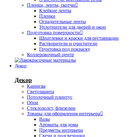
Пленки, ленты, скотчи
Клейкие ленты
Пленки
Оградительные ленты
Уплотнители для дверей и окон
Подготовка поверхности
Шпатлевки и краски для реставрации
Растворители и очистители
Грунтовка под покраску
Коллеровочный центр
Декор
Декор
Карнизы
Светозащита
Потолочный плинтус
Обои
Стеклохолст, флизелин
Товары для оформления интерьера
Вазы
Ароматы для дома
Предметы интерьера
Свечи и подсвечники