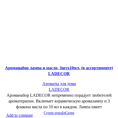
Ароманабор лампа и масло, 3штx10мл, (в ассортименте)
LADECOR
Ароматы для дома
LADECOR
Ароманабор LADECOR непременно порадует любителей
ароматерапии. Включает керамическую аромалампу и 3
флакона масла по 10 мл в каждом. Лампа имеет
Супер-цена
InGreen
Add to compare