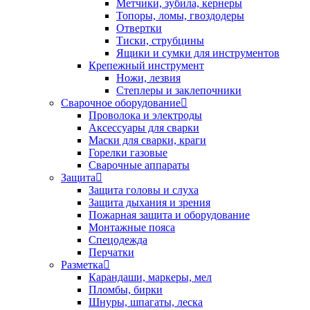
Метчики, зубила, кернеры
Топоры, ломы, гвоздодеры
Отвертки
Тиски, струбцины
Ящики и сумки для инструментов
Крепежный инструмент
Ножи, лезвия
Степлеры и заклепочники
Сварочное оборудование
Проволока и электроды
Аксессуары для сварки
Маски для сварки, краги
Горелки газовые
Сварочные аппараты
Защита
Защита головы и слуха
Защита дыхания и зрения
Пожарная защита и оборудование
Монтажные пояса
Спецодежда
Перчатки
Разметка
Карандаши, маркеры, мел
Пломбы, бирки
Шнуры, шпагаты, леска