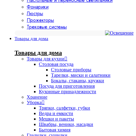
Настольные и переносные светильники
Фонарики
Люстры
Прожекторы
Трековые системы
Товары для дома
Товары для дома
Товары для кухни
Столовая посуда
Столовые приборы
Тарелки, миски и салатники
Бокалы, стаканы, кружки
Посуда для приготовления
Кухонные принадлежности
Хранение
Уборка
Тряпки, салфетки, губки
Ведра и емкости
Мешки и пакеты
Швабры, веники, насадки
Бытовая химия
Гладилки, сушилки