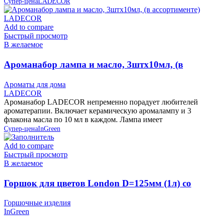
Супер-цена
LADECOR
Add to compare
Быстрый просмотр
В желаемое
Ароманабор лампа и масло, 3штx10мл, (в
ассортименте) LADECOR
Ароматы для дома
LADECOR
Ароманабор LADECOR непременно порадует любителей
ароматерапии. Включает керамическую аромалампу и 3
флакона масла по 10 мл в каждом. Лампа имеет
Супер-цена
InGreen
Add to compare
Быстрый просмотр
В желаемое
Горшок для цветов London D=125мм (1л) со
вставкой, Олива, пластик InGreen
Горшочные изделия
InGreen