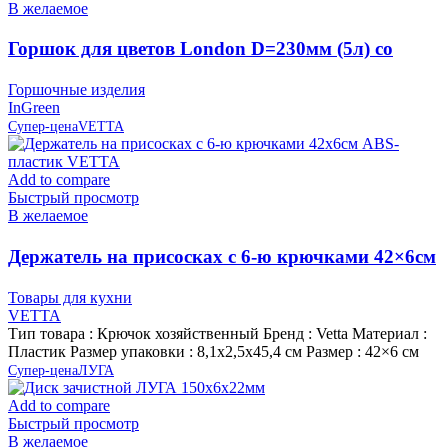
В желаемое
Горшок для цветов London D=230мм (5л) со
вставкой, Сливочный, пластик InGreen
Горшочные изделия
InGreen
Супер-цена
VETTA
Add to compare
Быстрый просмотр
В желаемое
Держатель на присосках с 6-ю крючками 42×6см
ABS-пластик VETTA
Товары для кухни
VETTA
Тип товара : Крючок хозяйственный Бренд : Vetta Материал :
Пластик Размер упаковки : 8,1х2,5х45,4 см Размер : 42×6 см
Супер-цена
ЛУГА
Add to compare
Быстрый просмотр
В желаемое