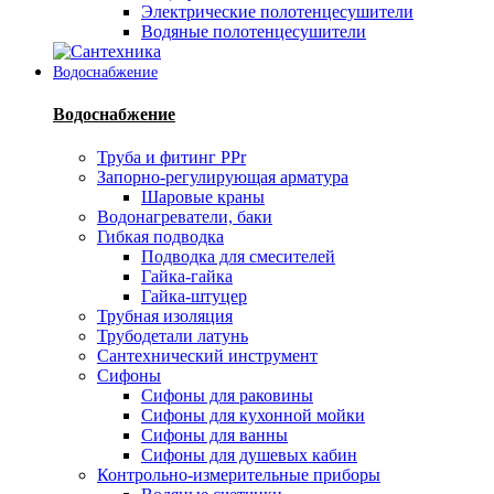
Электрические полотенцесушители
Водяные полотенцесушители
Водоснабжение
Водоснабжение
Труба и фитинг PPr
Запорно-регулирующая арматура
Шаровые краны
Водонагреватели, баки
Гибкая подводка
Подводка для смесителей
Гайка-гайка
Гайка-штуцер
Трубная изоляция
Трубодетали латунь
Сантехнический инструмент
Сифоны
Сифоны для раковины
Сифоны для кухонной мойки
Сифоны для ванны
Сифоны для душевых кабин
Контрольно-измерительные приборы