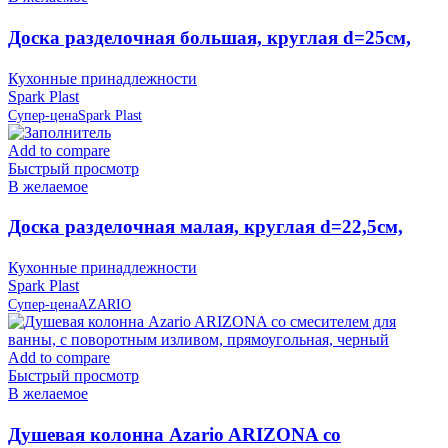
Доска разделочная большая, круглая d=25см,
слоновая кость IS10007/12 Spark Plast (аналог
Кухонные принадлежности
819586)
Spark Plast
Супер-цена
Spark Plast
Add to compare
Быстрый просмотр
В желаемое
Доска разделочная малая, круглая d=22,5см,
слоновая кость IS10006/12 Spark Plast
Кухонные принадлежности
Spark Plast
Супер-цена
AZARIO
Add to compare
Быстрый просмотр
В желаемое
Душевая колонна Azario ARIZONA со