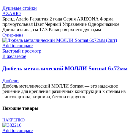
смесителем для ванны, с поворотным изливом,
Душевые стойки
прямоугольная, черный
AZARIO
Бренд Azario Гарантия 2 года Серия ARIZONA Форма
прямоугольная Цвет Черный Управление Однорычажное
Длина излива, см 17.3 Размер верхнего душа,мм
Супер-цена
Add to compare
Быстрый просмотр
В желаемое
Дюбель металлический МОЛЛИ Sormat 6х72мм
(2шт)
Дюбели
Дюбель металлический МОЛЛИ Sormat — это надежное
решение для крепления различных конструкций к стенам из
гипсокартона, кирпича, бетона и других
Похожие товары
НАКРЕПКО
Add to compare