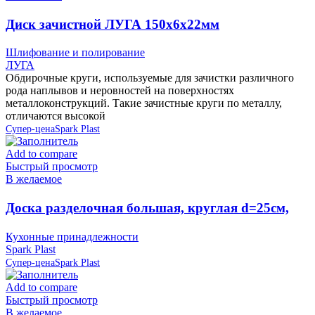
Диск зачистной ЛУГА 150х6х22мм
Шлифование и полирование
ЛУГА
Обдирочные круги, используемые для зачистки различного
рода наплывов и неровностей на поверхностях
металлоконструкций. Такие зачистные круги по металлу,
отличаются высокой
Супер-цена
Spark Plast
Add to compare
Быстрый просмотр
В желаемое
Доска разделочная большая, круглая d=25см,
серая IS10007/13 Spark Plast (аналог 819585)
Кухонные принадлежности
Spark Plast
Супер-цена
Spark Plast
Add to compare
Быстрый просмотр
В желаемое