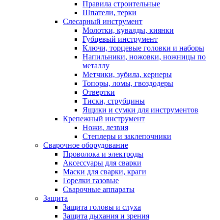
Правила строительные
Шпатели, терки
Слесарный инструмент
Молотки, кувалды, киянки
Губцевый инструмент
Ключи, торцевые головки и наборы
Напильники, ножовки, ножницы по
металлу
Метчики, зубила, кернеры
Топоры, ломы, гвоздодеры
Отвертки
Тиски, струбцины
Ящики и сумки для инструментов
Крепежный инструмент
Ножи, лезвия
Степлеры и заклепочники
Сварочное оборудование
Проволока и электроды
Аксессуары для сварки
Маски для сварки, краги
Горелки газовые
Сварочные аппараты
Защита
Защита головы и слуха
Защита дыхания и зрения