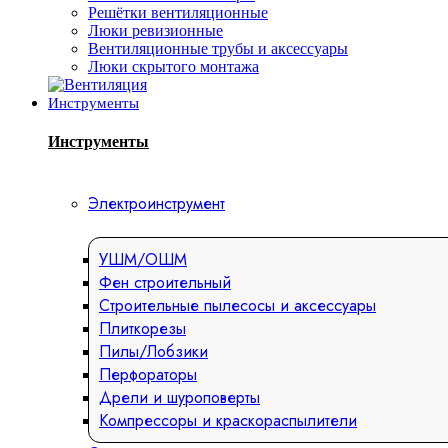
Решётки вентиляционные
Люки ревизионные
Вентиляционные трубы и аксессуары
Люки скрытого монтажа
Инструменты
Инструменты
Электроинструмент
УШМ/ОШМ
Фен строительный
Строительные пылесосы и аксессуары
Плиткорезы
Пилы/Лобзики
Перфораторы
Дрели и шуроповерты
Компрессоры и краскораспылители