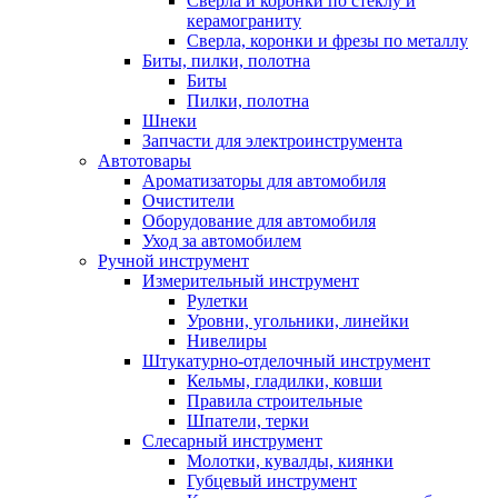
Сверла и коронки по стеклу и
керамограниту
Сверла, коронки и фрезы по металлу
Биты, пилки, полотна
Биты
Пилки, полотна
Шнеки
Запчасти для электроинструмента
Автотовары
Ароматизаторы для автомобиля
Очистители
Оборудование для автомобиля
Уход за автомобилем
Ручной инструмент
Измерительный инструмент
Рулетки
Уровни, угольники, линейки
Нивелиры
Штукатурно-отделочный инструмент
Кельмы, гладилки, ковши
Правила строительные
Шпатели, терки
Слесарный инструмент
Молотки, кувалды, киянки
Губцевый инструмент