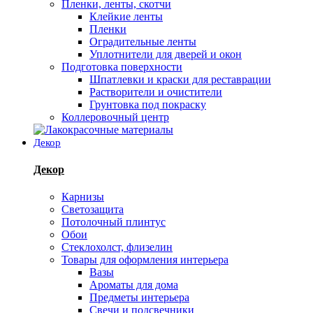
Пленки, ленты, скотчи
Клейкие ленты
Пленки
Оградительные ленты
Уплотнители для дверей и окон
Подготовка поверхности
Шпатлевки и краски для реставрации
Растворители и очистители
Грунтовка под покраску
Коллеровочный центр
Декор
Декор
Карнизы
Светозащита
Потолочный плинтус
Обои
Стеклохолст, флизелин
Товары для оформления интерьера
Вазы
Ароматы для дома
Предметы интерьера
Свечи и подсвечники