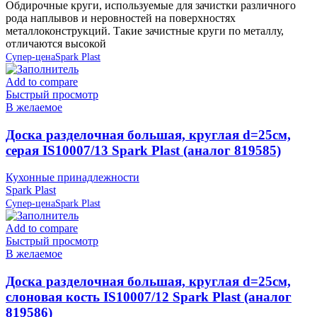
Обдирочные круги, используемые для зачистки различного
рода наплывов и неровностей на поверхностях
металлоконструкций. Такие зачистные круги по металлу,
отличаются высокой
Супер-цена
Spark Plast
Add to compare
Быстрый просмотр
В желаемое
Доска разделочная большая, круглая d=25см,
серая IS10007/13 Spark Plast (аналог 819585)
Кухонные принадлежности
Spark Plast
Супер-цена
Spark Plast
Add to compare
Быстрый просмотр
В желаемое
Доска разделочная большая, круглая d=25см,
слоновая кость IS10007/12 Spark Plast (аналог
819586)