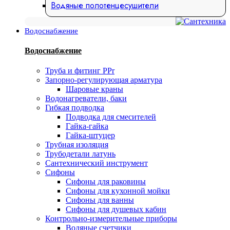
Водяные полотенцесушители
Водоснабжение
Водоснабжение
Труба и фитинг PPr
Запорно-регулирующая арматура
Шаровые краны
Водонагреватели, баки
Гибкая подводка
Подводка для смесителей
Гайка-гайка
Гайка-штуцер
Трубная изоляция
Трубодетали латунь
Сантехнический инструмент
Сифоны
Сифоны для раковины
Сифоны для кухонной мойки
Сифоны для ванны
Сифоны для душевых кабин
Контрольно-измерительные приборы
Водяные счетчики