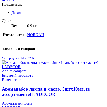
наборы
Поделиться:
Детали
Детали
Вес
0,9 кг
Изготовитель
NORGAU
Товары со скидкой
Супер-цена
LADECOR
Add to compare
Быстрый просмотр
В желаемое
Ароманабор лампа и масло, 3штx10мл, (в
ассортименте) LADECOR
Ароматы для дома