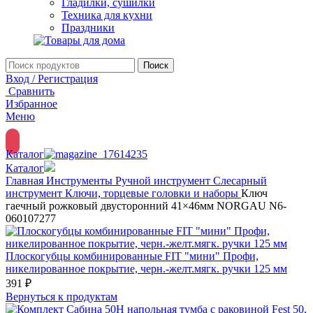
Гладилки, сушилки
Техника для кухни
Праздники
Поиск
Вход / Регистрация
Сравнить
Избранное
Меню
Каталог
Каталог
Главная
Инструменты
Ручной инструмент
Слесарный
инструмент
Ключи, торцевые головки и наборы
Ключ
гаечный рожковый двусторонний 41×46мм NORGAU N6-
060107277
Плоскогубцы комбинированные FIT "мини" Профи,
никелированное покрытие, черн.-желт.мягк. ручки 125 мм
391
₽
Вернуться к продуктам