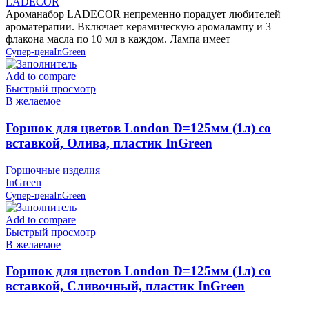
LADECOR
Ароманабор LADECOR непременно порадует любителей
ароматерапии. Включает керамическую аромалампу и 3
флакона масла по 10 мл в каждом. Лампа имеет
Супер-цена
InGreen
Add to compare
Быстрый просмотр
В желаемое
Горшок для цветов London D=125мм (1л) со
вставкой, Олива, пластик InGreen
Горшочные изделия
InGreen
Супер-цена
InGreen
Add to compare
Быстрый просмотр
В желаемое
Горшок для цветов London D=125мм (1л) со
вставкой, Сливочный, пластик InGreen