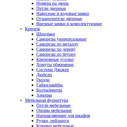
Номера на дверь
Петли дверные
Навесные и кодовые замки
Ограничители дверные
Врезные замки и комплектующие
Крепеж
Шпильки
Саморезы универсальные
Саморезы по металлу
Саморезы по дереву
Саморезы по бетону
Крепежные уголки
Хомуты обжимные
Система Джокер
Дюбели
Гвозди
Гайки/шайбы
Болты/винты
Анкеры
Мебельная фурнитура
Петли мебельные
Опоры мебельные
Направляющие для шкафов
Ручки, рейлинги
Крючки мебельные