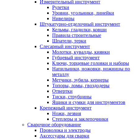
Измерительный инструмент
Рулетки
Уровни, угольники, линейки
Нивелиры
Штукатурно-отделочный инструмент
Кельмы, гладилки, ковши
Правила строительные
Шпатели, терки
Слесарный инструмент
Молотки, кувалды, киянки
Губцевый инструмент
Ключи, торцевые головки и наборы
Напильники, ножовки, ножницы по
металлу
Метчики, зубила, кернеры
Топоры, ломы, гвоздодеры
Отвертки
Тиски, струбцины
Ящики и сумки для инструментов
Крепежный инструмент
Ножи, лезвия
Степлеры и заклепочники
Сварочное оборудование
Проволока и электроды
Аксессуары для сварки