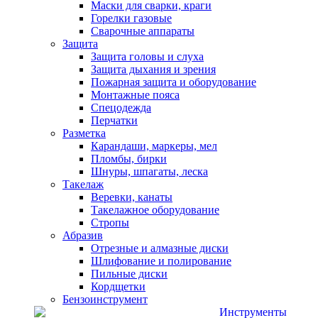
Маски для сварки, краги
Горелки газовые
Сварочные аппараты
Защита
Защита головы и слуха
Защита дыхания и зрения
Пожарная защита и оборудование
Монтажные пояса
Спецодежда
Перчатки
Разметка
Карандаши, маркеры, мел
Пломбы, бирки
Шнуры, шпагаты, леска
Такелаж
Веревки, канаты
Такелажное оборудование
Стропы
Абразив
Отрезные и алмазные диски
Шлифование и полирование
Пильные диски
Кордщетки
Бензоинструмент