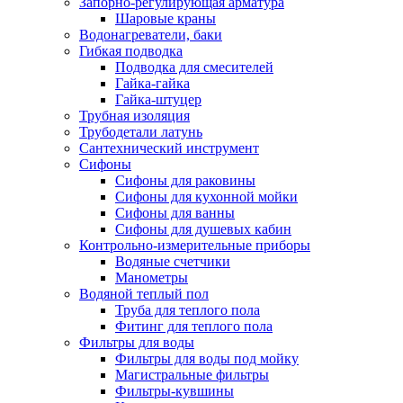
Запорно-регулирующая арматура
Шаровые краны
Водонагреватели, баки
Гибкая подводка
Подводка для смесителей
Гайка-гайка
Гайка-штуцер
Трубная изоляция
Трубодетали латунь
Сантехнический инструмент
Сифоны
Сифоны для раковины
Сифоны для кухонной мойки
Сифоны для ванны
Сифоны для душевых кабин
Контрольно-измерительные приборы
Водяные счетчики
Манометры
Водяной теплый пол
Труба для теплого пола
Фитинг для теплого пола
Фильтры для воды
Фильтры для воды под мойку
Магистральные фильтры
Фильтры-кувшины