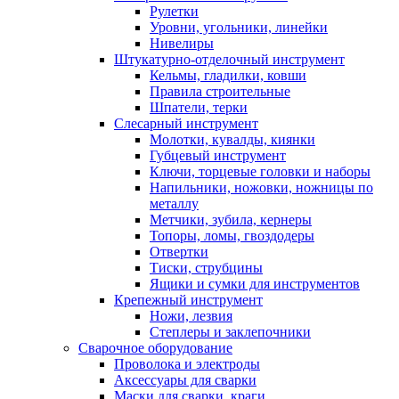
Рулетки
Уровни, угольники, линейки
Нивелиры
Штукатурно-отделочный инструмент
Кельмы, гладилки, ковши
Правила строительные
Шпатели, терки
Слесарный инструмент
Молотки, кувалды, киянки
Губцевый инструмент
Ключи, торцевые головки и наборы
Напильники, ножовки, ножницы по
металлу
Метчики, зубила, кернеры
Топоры, ломы, гвоздодеры
Отвертки
Тиски, струбцины
Ящики и сумки для инструментов
Крепежный инструмент
Ножи, лезвия
Степлеры и заклепочники
Сварочное оборудование
Проволока и электроды
Аксессуары для сварки
Маски для сварки, краги