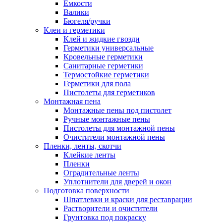
Емкости
Валики
Бюгеля/ручки
Клеи и герметики
Клей и жидкие гвозди
Герметики универсальные
Кровельные герметики
Санитарные герметики
Термостойкие герметики
Герметики для пола
Пистолеты для герметиков
Монтажная пена
Монтажные пены под пистолет
Ручные монтажные пены
Пистолеты для монтажной пены
Очистители монтажной пены
Пленки, ленты, скотчи
Клейкие ленты
Пленки
Оградительные ленты
Уплотнители для дверей и окон
Подготовка поверхности
Шпатлевки и краски для реставрации
Растворители и очистители
Грунтовка под покраску