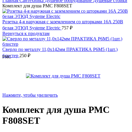
Главная
Сантехника
Душевое оборудование
Душевые стойки
Комплект для душа РМС F808SET
Розетка 4-я наружная с заземлением со шторками 16А 250B
белая ЭТЮД Systeme Electric
757
₽
Вернуться к продуктам
Сверло по металлу 11,0х142мм ПРАКТИКА Р6М5 (1шт.)
блистер
250
₽
РМС
Нажмите, чтобы увеличить
Комплект для душа РМС
F808SET