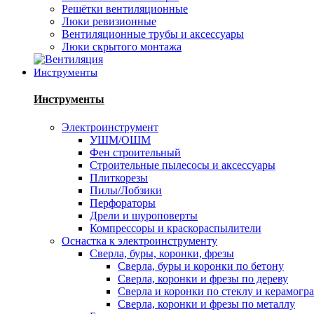
Решётки вентиляционные
Люки ревизионные
Вентиляционные трубы и аксессуары
Люки скрытого монтажа
Инструменты
Инструменты
Электроинструмент
УШМ/ОШМ
Фен строительный
Строительные пылесосы и аксессуары
Плиткорезы
Пилы/Лобзики
Перфораторы
Дрели и шуроповерты
Компрессоры и краскораспылители
Оснастка к электроинструменту
Сверла, буры, коронки, фрезы
Сверла, буры и коронки по бетону
Сверла, коронки и фрезы по дереву
Сверла и коронки по стеклу и керамогр
Сверла, коронки и фрезы по металлу