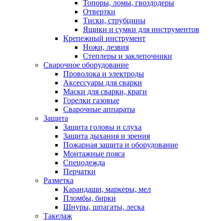
Топоры, ломы, гвоздодеры
Отвертки
Тиски, струбцины
Ящики и сумки для инструментов
Крепежный инструмент
Ножи, лезвия
Степлеры и заклепочники
Сварочное оборудование
Проволока и электроды
Аксессуары для сварки
Маски для сварки, краги
Горелки газовые
Сварочные аппараты
Защита
Защита головы и слуха
Защита дыхания и зрения
Пожарная защита и оборудование
Монтажные пояса
Спецодежда
Перчатки
Разметка
Карандаши, маркеры, мел
Пломбы, бирки
Шнуры, шпагаты, леска
Такелаж