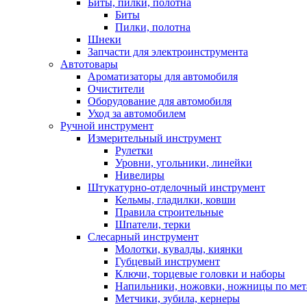
Биты, пилки, полотна
Биты
Пилки, полотна
Шнеки
Запчасти для электроинструмента
Автотовары
Ароматизаторы для автомобиля
Очистители
Оборудование для автомобиля
Уход за автомобилем
Ручной инструмент
Измерительный инструмент
Рулетки
Уровни, угольники, линейки
Нивелиры
Штукатурно-отделочный инструмент
Кельмы, гладилки, ковши
Правила строительные
Шпатели, терки
Слесарный инструмент
Молотки, кувалды, киянки
Губцевый инструмент
Ключи, торцевые головки и наборы
Напильники, ножовки, ножницы по мет
Метчики, зубила, кернеры