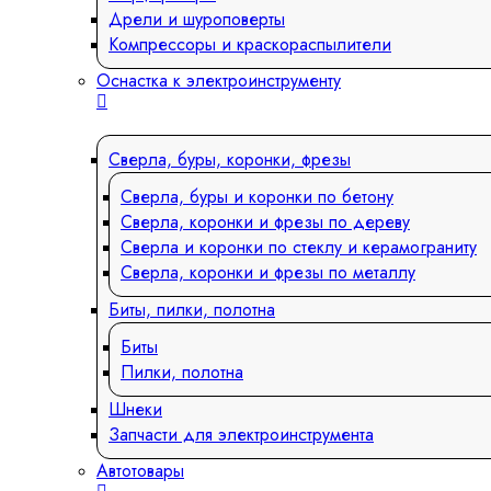
Дрели и шуроповерты
Компрессоры и краскораспылители
Оснастка к электроинструменту
Сверла, буры, коронки, фрезы
Сверла, буры и коронки по бетону
Сверла, коронки и фрезы по дереву
Сверла и коронки по стеклу и керамограниту
Сверла, коронки и фрезы по металлу
Биты, пилки, полотна
Биты
Пилки, полотна
Шнеки
Запчасти для электроинструмента
Автотовары