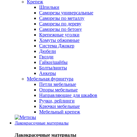
Крепеж
Шпильки
Саморезы универсальные
Саморезы по металлу
Саморезы по дереву
Саморезы по бетону
Крепежные уголки
Хомуты обжимные
Система Джокер
Дюбели
Гвозди
Гайки/шайбы
Болты/винты
Анкеры
Мебельная фурнитура
Петли мебельные
Опоры мебельные
Направляющие для шкафов
Ручки, рейлинги
Крючки мебельные
Мебельный крепеж
Лакокрасочные материалы
Лакокрасочные материалы