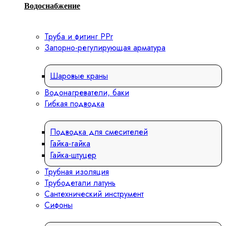
Водоснабжение
Труба и фитинг PPr
Запорно-регулирующая арматура
Шаровые краны
Водонагреватели, баки
Гибкая подводка
Подводка для смесителей
Гайка-гайка
Гайка-штуцер
Трубная изоляция
Трубодетали латунь
Сантехнический инструмент
Сифоны