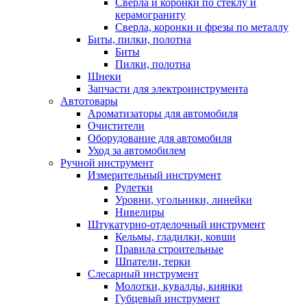
Сверла и коронки по стеклу и
керамограниту
Сверла, коронки и фрезы по металлу
Биты, пилки, полотна
Биты
Пилки, полотна
Шнеки
Запчасти для электроинструмента
Автотовары
Ароматизаторы для автомобиля
Очистители
Оборудование для автомобиля
Уход за автомобилем
Ручной инструмент
Измерительный инструмент
Рулетки
Уровни, угольники, линейки
Нивелиры
Штукатурно-отделочный инструмент
Кельмы, гладилки, ковши
Правила строительные
Шпатели, терки
Слесарный инструмент
Молотки, кувалды, киянки
Губцевый инструмент