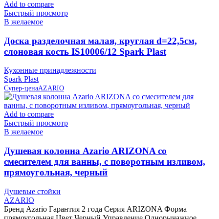
Add to compare
Быстрый просмотр
В желаемое
Доска разделочная малая, круглая d=22,5см,
слоновая кость IS10006/12 Spark Plast
Кухонные принадлежности
Spark Plast
Супер-цена
AZARIO
Add to compare
Быстрый просмотр
В желаемое
Душевая колонна Azario ARIZONA со
смесителем для ванны, с поворотным изливом,
прямоугольная, черный
Душевые стойки
AZARIO
Бренд Azario Гарантия 2 года Серия ARIZONA Форма
прямоугольная Цвет Черный Управление Однорычажное