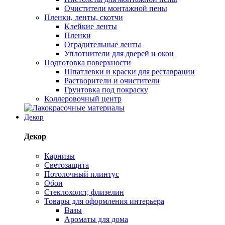
Очистители монтажной пены
Пленки, ленты, скотчи
Клейкие ленты
Пленки
Оградительные ленты
Уплотнители для дверей и окон
Подготовка поверхности
Шпатлевки и краски для реставрации
Растворители и очистители
Грунтовка под покраску
Коллеровочный центр
Декор
Декор
Карнизы
Светозащита
Потолочный плинтус
Обои
Стеклохолст, флизелин
Товары для оформления интерьера
Вазы
Ароматы для дома