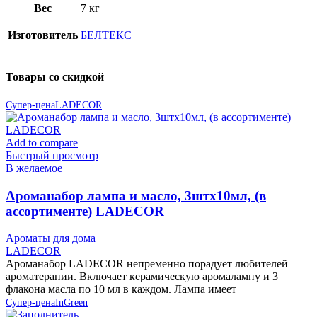
Вес
7 кг
Изготовитель
БЕЛТЕКС
Товары со скидкой
Супер-цена
LADECOR
Add to compare
Быстрый просмотр
В желаемое
Ароманабор лампа и масло, 3штx10мл, (в
ассортименте) LADECOR
Ароматы для дома
LADECOR
Ароманабор LADECOR непременно порадует любителей
ароматерапии. Включает керамическую аромалампу и 3
флакона масла по 10 мл в каждом. Лампа имеет
Супер-цена
InGreen