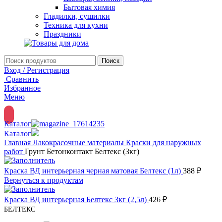
Бытовая химия
Гладилки, сушилки
Техника для кухни
Праздники
Поиск
Вход / Регистрация
Сравнить
Избранное
Меню
Каталог
Каталог
Главная
Лакокрасочные материалы
Краски для наружных
работ
Грунт Бетонконтакт Белтекс (3кг)
Краска ВД интерьерная черная матовая Белтекс (1л)
388
₽
Вернуться к продуктам
Краска ВД интерьерная Белтекс 3кг (2,5л)
426
₽
БЕЛТЕКС