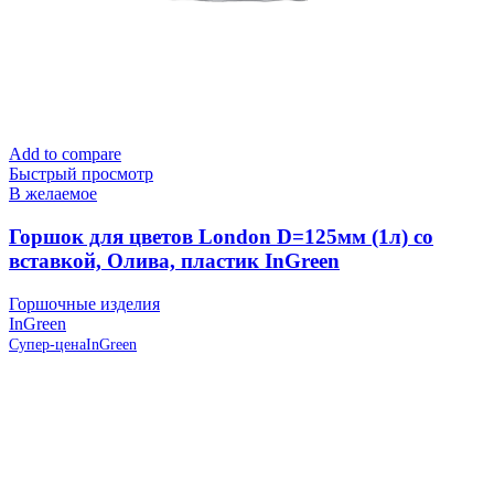
Add to compare
Быстрый просмотр
В желаемое
Горшок для цветов London D=125мм (1л) со
вставкой, Олива, пластик InGreen
Горшочные изделия
InGreen
Супер-цена
InGreen