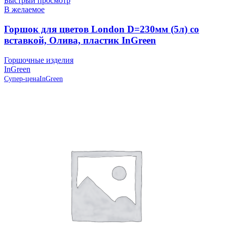
Быстрый просмотр
В желаемое
Горшок для цветов London D=230мм (5л) со
вставкой, Олива, пластик InGreen
Горшочные изделия
InGreen
Супер-цена
InGreen